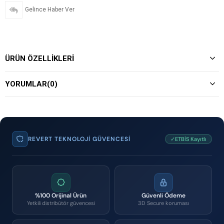
Gelince Haber Ver
ÜRÜN ÖZELLIKLERI
YORUMLAR
(0)
REVERT TEKNOLOJI GÜVENCESI
✓ETBİS Kayıtlı
%100 Orijinal Ürün
Güvenli Ödeme
Yetkili distribütör güvencesi
3D Secure koruması