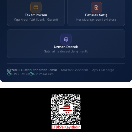
Taksit İmkânı
Faturalı Satış
Yapı Kredi · Vakıfbank · Garanti
Her siparişe resmi e-fatura
Uzman Destek
Satın alma öncesi danışmanlık
Yetkili Distribütörlerden Temin
· Stoktan Gönderim · Aynı Gün Kargo
KDV'li Fatura
Kurumsal Alım