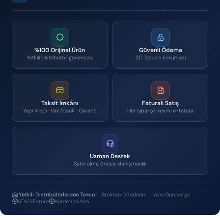
%100 Orijinal Ürün
Güvenli Ödeme
Yetkili distribütör güvencesi
3D Secure koruması
Taksit İmkânı
Faturalı Satış
Yapı Kredi · Vakıfbank · Garanti
Her siparişe resmi e-fatura
Uzman Destek
Satın alma öncesi danışmanlık
Yetkili Distribütörlerden Temin
· Stoktan Gönderim · Aynı Gün Kargo
KDV'li Fatura
Kurumsal Alım