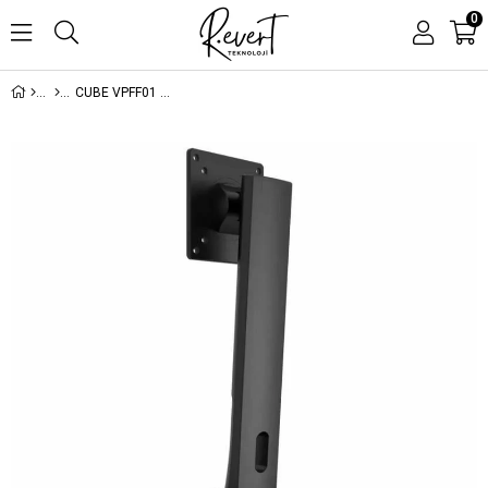
0
CUBE VPFF01 VESA YUKSEKLIK AYARLANABILIR PIVOT MONITOR AYAGI (VESA UYUMLU TUM MODELLER ICIN)