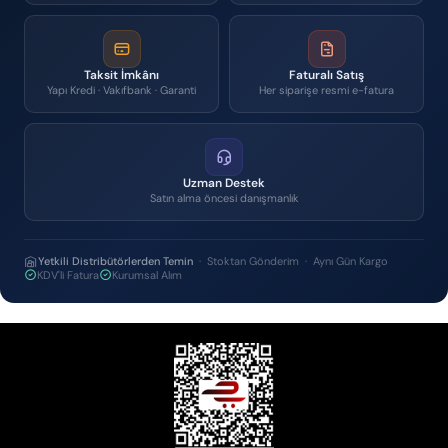
Taksit İmkânı
Faturalı Satış
Yapı Kredi · Vakıfbank · Garanti
Her siparişe resmi e-fatura
Uzman Destek
Satın alma öncesi danışmanlık
Yetkili Distribütörlerden Temin
· Stoktan Gönderim · Aynı Gün Kargo
KDV'li Fatura
Kurumsal Alım