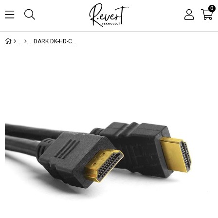
0
DARK DK-HD-CV14L500 V1.4 5MT 4K HDMI KABLO