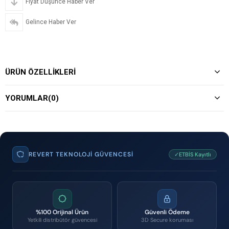
Fiyat Düşünce Haber Ver
Gelince Haber Ver
ÜRÜN ÖZELLIKLERI
YORUMLAR
(0)
REVERT TEKNOLOJI GÜVENCESI
✓ETBİS Kayıtlı
%100 Orijinal Ürün
Güvenli Ödeme
Yetkili distribütör güvencesi
3D Secure koruması