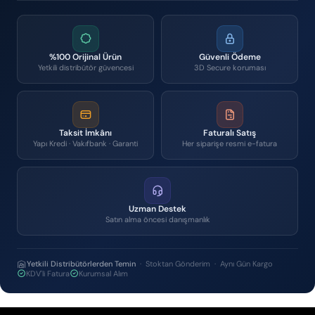
%100 Orijinal Ürün
Güvenli Ödeme
Yetkili distribütör güvencesi
3D Secure koruması
Taksit İmkânı
Faturalı Satış
Yapı Kredi · Vakıfbank · Garanti
Her siparişe resmi e-fatura
Uzman Destek
Satın alma öncesi danışmanlık
Yetkili Distribütörlerden Temin
· Stoktan Gönderim · Aynı Gün Kargo
KDV'li Fatura
Kurumsal Alım