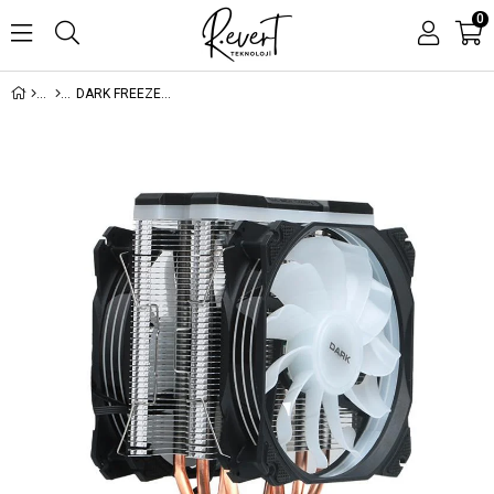
0
DARK FREEZER X129 DKCCX129 2XADDRESSEBLE RGB LED FANLI KULE TİPİ SOĞUTUCU