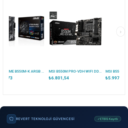
ASUS PRIME B550M-K ARGB DDR4 5100MHZ 1XHDMI 1XDP 2XM.2 USB 3.2 MATX AM4 (AMD AM4 5000/4000G/3000 SERİLERİ İLE UYUMLU)
MSI B550M PRO-VDH WIFI DDR4 4400MHZ 1XVGA 1XHDMI 1XDP 2XM.2 USB 3.2 MATX AM4 (AMD 5000/4000G/3000 SERİLERİ İLE UYUMLU)
₺6.801,54
₺5.997,72
REVERT TEKNOLOJI GÜVENCESI
✓ETBİS Kayıtlı