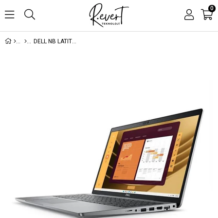
0
DELL NB LATITUDE XCTOL555015EMEA_VP_V2 ULTRA 7 155U 32GB 1TB SSD O/B 15.6 UBUNTU