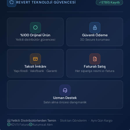
REVERT TEKNOLOJI GÜVENCESI
✓ETBİS Kayıtlı
%100 Orijinal Ürün
Güvenli Ödeme
Yetkili distribütör güvencesi
3D Secure koruması
Taksit İmkânı
Faturalı Satış
Yapı Kredi · Vakıfbank · Garanti
Her siparişe resmi e-fatura
Uzman Destek
Satın alma öncesi danışmanlık
Yetkili Distribütörlerden Temin
· Stoktan Gönderim · Aynı Gün Kargo
KDV'li Fatura
Kurumsal Alım