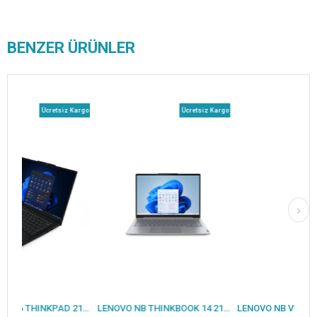
BENZER ÜRÜNLER
Ücretsiz Kargo
Ücretsiz Kargo
Ücretsiz
LENOVO NB E16 THINKPAD 21SR0076TX ULTRA7 265U 16GB 512SSD O/B 16 DOS
LENOVO NB THINKBOOK 14 21SG008LTX CORE7-240H 16GB 512SSD O/B 14 DOS