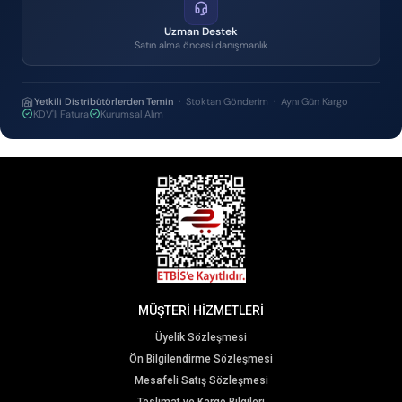
Uzman Destek
Satın alma öncesi danışmanlık
Yetkili Distribütörlerden Temin
· Stoktan Gönderim · Aynı Gün Kargo
KDV'li Fatura
Kurumsal Alım
MÜŞTERİ HİZMETLERİ
Üyelik Sözleşmesi
Ön Bilgilendirme Sözleşmesi
Mesafeli Satış Sözleşmesi