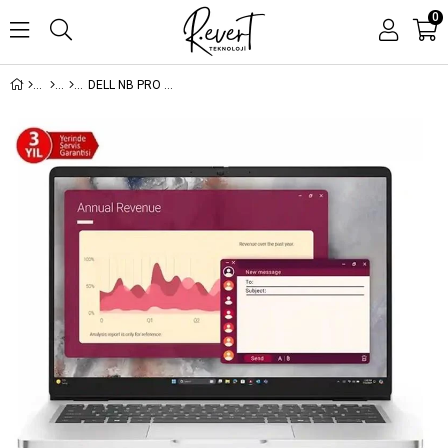
0
DELL NB PRO 14 ULTRA5 235U 16GB 512SSD DOS BTO113_PC14250_U (3 YIL YERİNDE GARANTİ)