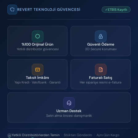
REVERT TEKNOLOJI GÜVENCESI
✓ETBİS Kayıtlı
%100 Orijinal Ürün
Güvenli Ödeme
Yetkili distribütör güvencesi
3D Secure koruması
Taksit İmkânı
Faturalı Satış
Yapı Kredi · Vakıfbank · Garanti
Her siparişe resmi e-fatura
Uzman Destek
Satın alma öncesi danışmanlık
Yetkili Distribütörlerden Temin
· Stoktan Gönderim · Aynı Gün Kargo