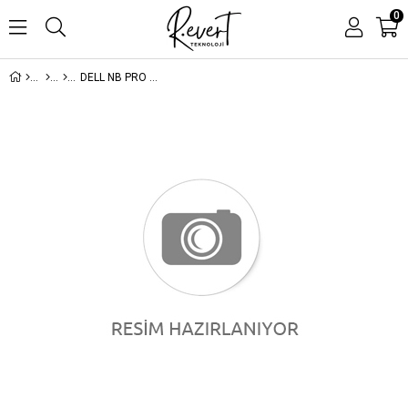
0
DELL NB PRO 14 ULTRA7 255U 16GB 512SSD WIN11PRO BTO107_PC14250_W (3 YIL YERİNDE GARANTİ)