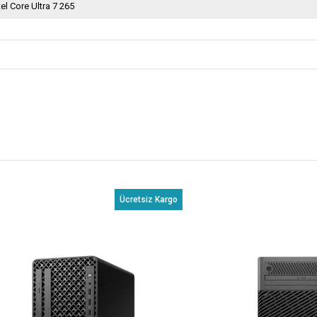
tel Core Ultra 7 265
Ücretsiz Kargo
Ücr