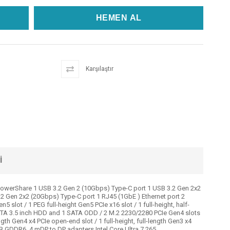
Karşılaştır
I
PowerShare 1 USB 3.2 Gen 2 (10Gbps) Type-C port 1 USB 3.2 Gen 2x2
 Gen 2x2 (20Gbps) Type-C port 1 RJ45 (1GbE ) Ethernet port 2
lot / 1 PEG full-height Gen5 PCIe x16 slot / 1 full-height, half-
 3 SATA 3.5 inch HDD and 1 SATA ODD / 2 M.2 2230/2280 PCIe Gen4 slots
ength Gen4 x4 PCIe open-end slot / 1 full-height, full-length Gen3 x4
 GDDR6, 4 mDP to DP adapters Intel Core Ultra 7 265