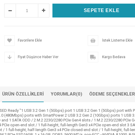
Favorilere Ekle
İstek Listeme Ekle
Fiyat Düşünce Haber Ver
Kargo Bedava
ÜRÜN ÖZELLIKLERI
YORUMLAR
(0)
ÖDEME SEÇENEKLER
SED Ready "1 USB 3.2 Gen 1 (5Gbps) port 1 USB 3.2 Gen 1 (5Gbps) port with 
.0 (480Mbps) ports with SmartPower 2 USB 3.2 Gen 2 (10Gbps) ports 1 USB 3.2
and 1 SATA ODD / 2 M.2 2230/2280 PCIe Gen4 slots / 1 M.2 2230/2280 PCIe Gen5 s
 x4 PCIe open-end slot / 1 full-height, full-length Gen3 x4 PCIe open-end slot
/ 1 full-height, half-length Gen3 x4 PCIe closed-end slot / 1 full-height, full-l
M.2 PCIe SSD16GB: 1 x 16 GB, DDR5, 5600 MT/s, non-ECC --NVIDIA A1000, 8 GB