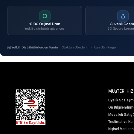
%100 Orijinal Ürün
Güvenli Öde
Yetkili distribütör güvencesi
3D Secure korum
Yetkili Distribütörlerden Temin
· Stoktan Gönderim · Aynı Gün Kargo
MÜŞTERİ HİZ
Üyelik Sözleşm
Ön Bilgilendir
Mesafeli Satış
Teslimat ve Karg
Kişisel Veriler