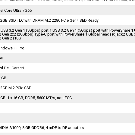
tel Core Ultra 7 265
12GB SSD TLC with DRAM M.2 2280 PCIe Gen4 SED Ready
 USB 3.2 Gen 1 (5Gbps) port 1 USB 3.2 Gen 1 (5Gbps) port with PowerShare 1
2 Gen 2x2 (20Gbps) Type-C port with PowerShare 1 Global headset jack2 USB
2 Gen 2 (10G
indows 11 Pro
GB
Yıl Dell Garanti
6 GB
12GB M.2 PCIe SSD
GB: 1 x 16 GB, DDR5, 5600 MT/s, non-ECC
VIDIA A1000, 8 GB GDDR6, 4 mDP to DP adapters