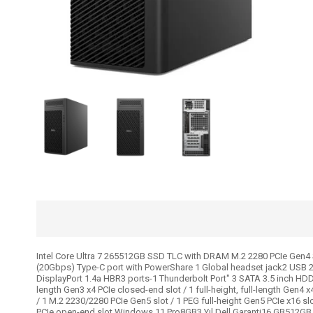
Intel Core Ultra 7 265512GB SSD TLC with DRAM M.2 2280 PCIe Gen4 
(20Gbps) Type-C port with PowerShare 1 Global headset jack2 USB 2
DisplayPort 1.4a HBR3 ports-1 Thunderbolt Port" 3 SATA 3.5 inch HDD 
length Gen3 x4 PCIe closed-end slot / 1 full-height, full-length Gen4
/ 1 M.2 2230/2280 PCIe Gen5 slot / 1 PEG full-height Gen5 PCIe x16 slot 
PCIe open-end slot Windows 11 Pro8GB3 Yıl Dell Garanti16 GB512GB 