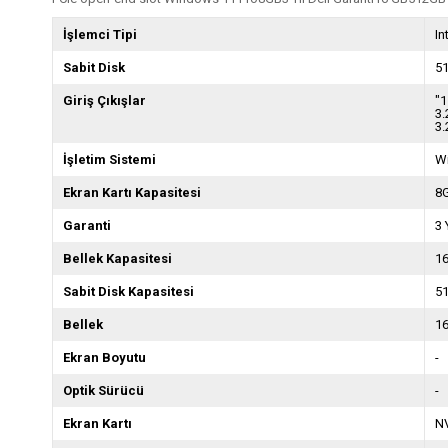
İşlemci Tipi
In
Sabit Disk
5
Giriş Çıkışlar
"1
3.
3.
İşletim Sistemi
W
Ekran Kartı Kapasitesi
8
Garanti
3 
Bellek Kapasitesi
1
Sabit Disk Kapasitesi
5
Bellek
16
Ekran Boyutu
-
Optik Sürücü
-
Ekran Kartı
N