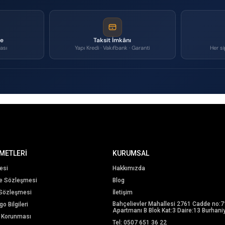
me
Taksit İmkânı
ası
Yapı Kredi · Vakıfbank · Garanti
Her si
METLERİ
KURUMSAL
esi
Hakkımızda
me Sözleşmesi
Blog
 Sözleşmesi
İletişim
Bahçelievler Mahallesi 2761 Cadde no:7
o Bilgileri
Apartmanı B Blok Kat:3 Daire:13 Burhaniy
in Korunması
Tel: 0507 651 36 22