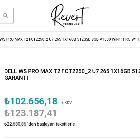
 WS PRO MAX T2 FCT2250_2 U7 265 1X16GB 512SSD 8GB A1000 WIN11PRO W11P
DELL WS PRO MAX T2 FCT2250_2 U7 265 1X16GB 51
GARANTİ
₺102.656,18
+ KDV
₺123.187,41
₺22.680,86
`den başlayan taksitlerle