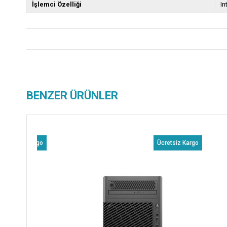
İşlemci Özelliği
In
BENZER ÜRÜNLER
z Kargo
Ücretsiz Kargo