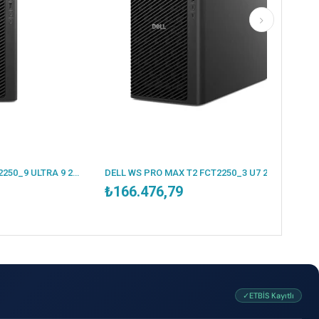
DELL WS PRO MAX T2 FCT2250_9 ULTRA 9 285K 1X32GB 1TB SSD 16GB NVIDIA RTX2000 ADA 1500W W11P 3 YIL YERİNDE GARANTİ
DELL WS PRO MAX T2 FCT2250_3 U7 265K 1X32GB 1TB 8GB A1000 WIN11PRO W11P 3 YIL YERİNDE GARANTİ
₺166.476,79
✓ETBİS Kayıtlı