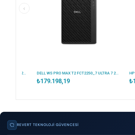
DELL WS PRO MAX T2 FCT2250_4 ULTRA 7 265 1X16GB 1TB SSD 12GB NVIDIA GEFORCE RTX 5070 1500W W11P 3 YIL YERİNDE GARANTİ
DELL WS PRO MAX T2 FCT2250_7 ULTRA 7 265K 1X32GB 1TB SSD 16GB NVIDIA RTX2000 ADA 1500W W11P 3 YIL YERİNDE GARANTİ
₺179.198,19
₺167.1
REVERT TEKNOLOJI GÜVENCESI