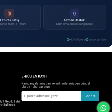
Faturalı Satış
Uzman Destek
parişe resmi e-fatura
Satın alma öncesi danışmanlık
KDV'li Fatura
Kurumsal Alım
E-BÜLTEN KAYIT
Kampanyalarımızdan ve indirimlerimizden güncel
olarak haberdar olun.
Gönder
1/1 Gedik Sahin
e-Balıkesir