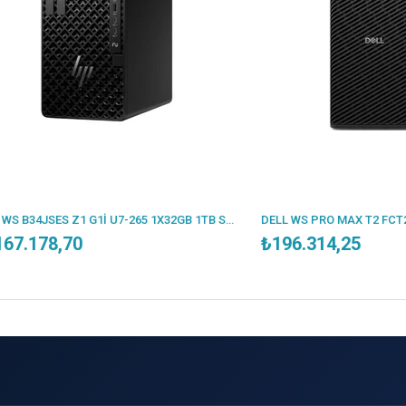
HP WS B34JSES Z1 G1İ U7-265 1X32GB 1TB SSD RTX 5060 TI 16GB WIN11PRO 3 YIL YERİNDE GARANTİ
78,70
₺196.314,25