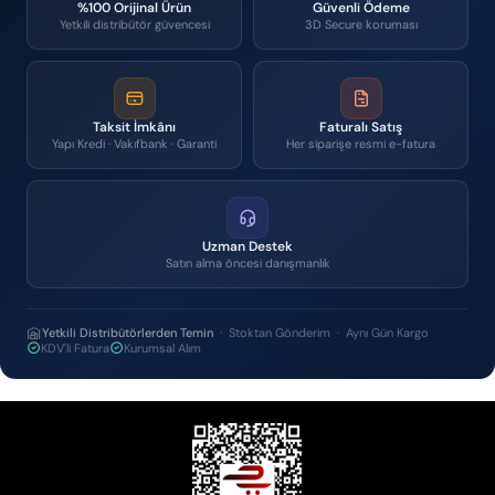
%100 Orijinal Ürün
Güvenli Ödeme
Yetkili distribütör güvencesi
3D Secure koruması
Taksit İmkânı
Faturalı Satış
Yapı Kredi · Vakıfbank · Garanti
Her siparişe resmi e-fatura
Uzman Destek
Satın alma öncesi danışmanlık
Yetkili Distribütörlerden Temin
· Stoktan Gönderim · Aynı Gün Kargo
KDV'li Fatura
Kurumsal Alım