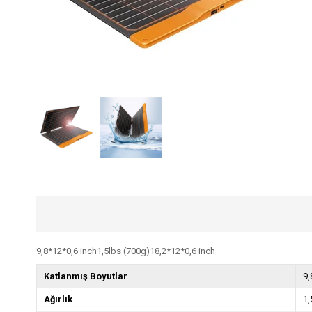
9,8*12*0,6 inch1,5lbs (700g)18,2*12*0,6 inch
Katlanmış Boyutlar
9,
Ağırlık
1,