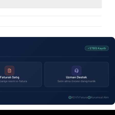
✓ETBİS Kayıtlı
Faturalı Satış
Uzman Destek
parişe resmi e-fatura
Satın alma öncesi danışmanlık
KDV'li Fatura
Kurumsal Alım