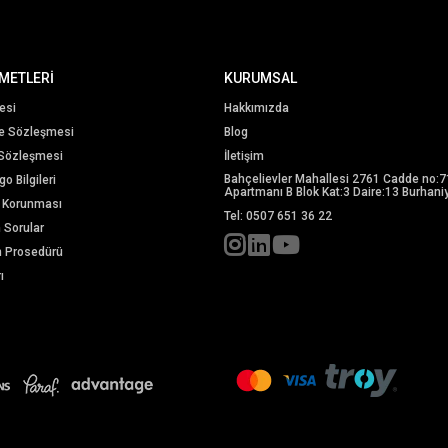
METLERİ
KURUMSAL
esi
Hakkımızda
me Sözleşmesi
Blog
 Sözleşmesi
İletişim
Bahçelievler Mahallesi 2761 Cadde no:7
o Bilgileri
Apartmanı B Blok Kat:3 Daire:13 Burhaniy
in Korunması
Tel: 0507 651 36 22
n Sorular
m Prosedürü
ı