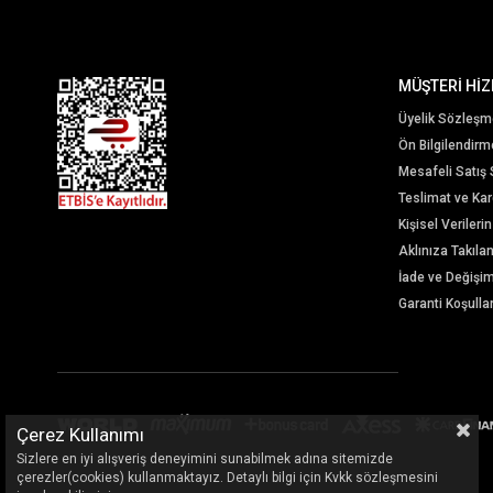
MÜŞTERİ HİZ
Üyelik Sözleşm
Ön Bilgilendir
Mesafeli Satış
Teslimat ve Karg
Kişisel Veriler
Aklınıza Takıla
İade ve Değişi
Garanti Koşullar
Çerez Kullanımı
Sizlere en iyi alışveriş deneyimini sunabilmek adına sitemizde
çerezler(cookies) kullanmaktayız. Detaylı bilgi için Kvkk sözleşmesini