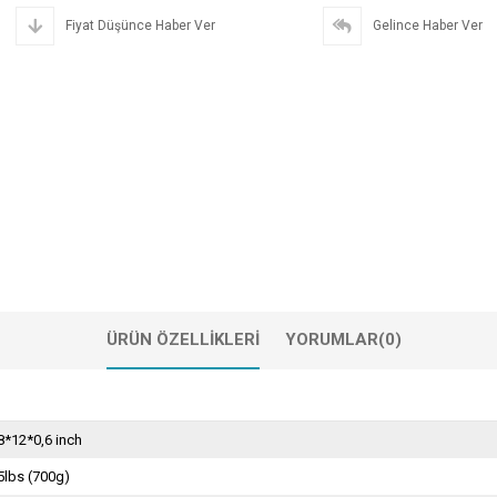
Fiyat Düşünce Haber Ver
Gelince Haber Ver
ÜRÜN ÖZELLIKLERI
YORUMLAR
(0)
8*12*0,6 inch
5lbs (700g)