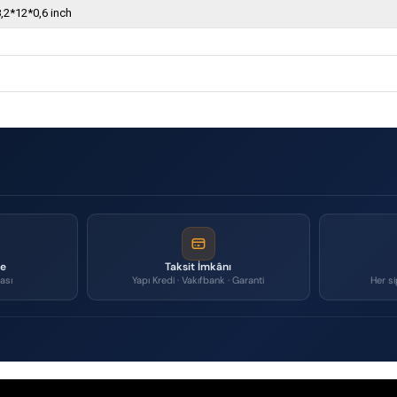
,2*12*0,6 inch
me
Taksit İmkânı
ası
Yapı Kredi · Vakıfbank · Garanti
Her si