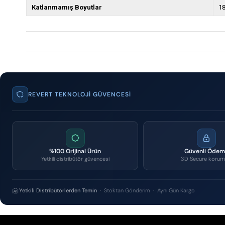
Katlanmamış Boyutlar
18
REVERT TEKNOLOJI GÜVENCESI
%100 Orijinal Ürün
Güvenli Öde
Yetkili distribütör güvencesi
3D Secure korum
Yetkili Distribütörlerden Temin
· Stoktan Gönderim · Aynı Gün Kargo