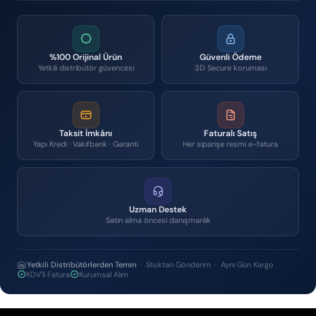
%100 Orijinal Ürün
Güvenli Ödeme
Yetkili distribütör güvencesi
3D Secure koruması
Taksit İmkânı
Faturalı Satış
Yapı Kredi · Vakıfbank · Garanti
Her siparişe resmi e-fatura
Uzman Destek
Satın alma öncesi danışmanlık
Yetkili Distribütörlerden Temin
· Stoktan Gönderim · Aynı Gün Kargo
KDV'li Fatura
Kurumsal Alım