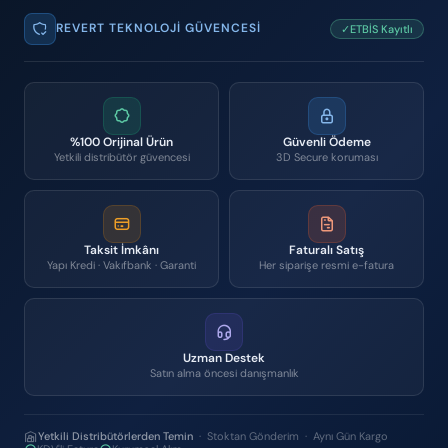
REVERT TEKNOLOJI GÜVENCESI
✓ETBİS Kayıtlı
%100 Orijinal Ürün
Güvenli Ödeme
Yetkili distribütör güvencesi
3D Secure koruması
Taksit İmkânı
Faturalı Satış
Yapı Kredi · Vakıfbank · Garanti
Her siparişe resmi e-fatura
Uzman Destek
Satın alma öncesi danışmanlık
Yetkili Distribütörlerden Temin
· Stoktan Gönderim · Aynı Gün Kargo