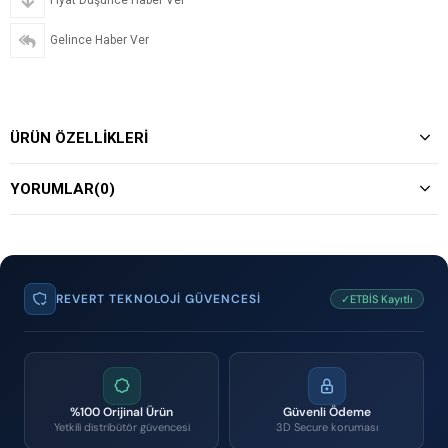
Fiyat Düşünce Haber Ver
Gelince Haber Ver
ÜRÜN ÖZELLIKLERI
YORUMLAR
(0)
REVERT TEKNOLOJI GÜVENCESI
✓ETBİS Kayıtlı
%100 Orijinal Ürün
Güvenli Ödeme
Yetkili distribütör güvencesi
3D Secure koruması