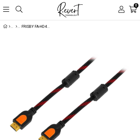
0
FRISBY FA-HD42 5MT HDMI TO HDMI ALTIN UÇLU 3D KABLO