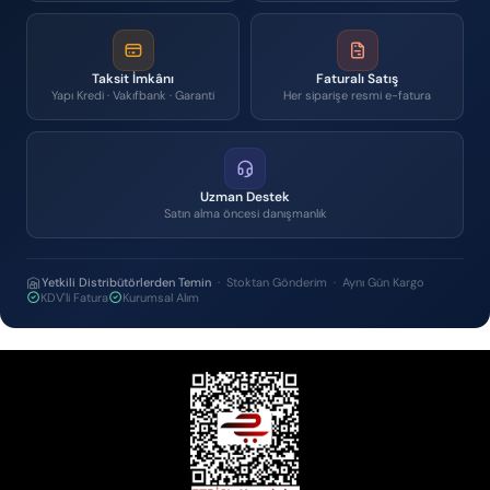
Taksit İmkânı
Faturalı Satış
Yapı Kredi · Vakıfbank · Garanti
Her siparişe resmi e-fatura
Uzman Destek
Satın alma öncesi danışmanlık
Yetkili Distribütörlerden Temin
· Stoktan Gönderim · Aynı Gün Kargo
KDV'li Fatura
Kurumsal Alım