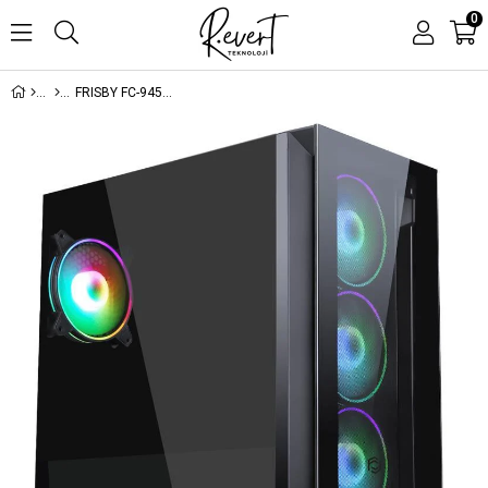
0
FRISBY FC-9450G MORO 750W 80+ BRONZE 4X RGB FAN GAMING KASA