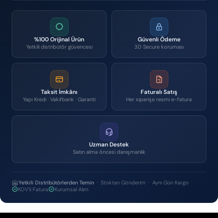
%100 Orijinal Ürün
Güvenli Ödeme
Yetkili distribütör güvencesi
3D Secure koruması
Taksit İmkânı
Faturalı Satış
Yapı Kredi · Vakıfbank · Garanti
Her siparişe resmi e-fatura
Uzman Destek
Satın alma öncesi danışmanlık
Yetkili Distribütörlerden Temin
· Stoktan Gönderim · Aynı Gün Kargo
KDV'li Fatura
Kurumsal Alım