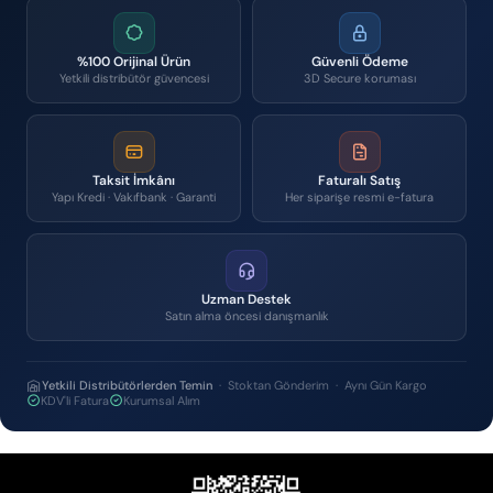
%100 Orijinal Ürün
Güvenli Ödeme
Yetkili distribütör güvencesi
3D Secure koruması
Taksit İmkânı
Faturalı Satış
Yapı Kredi · Vakıfbank · Garanti
Her siparişe resmi e-fatura
Uzman Destek
Satın alma öncesi danışmanlık
Yetkili Distribütörlerden Temin
· Stoktan Gönderim · Aynı Gün Kargo
KDV'li Fatura
Kurumsal Alım