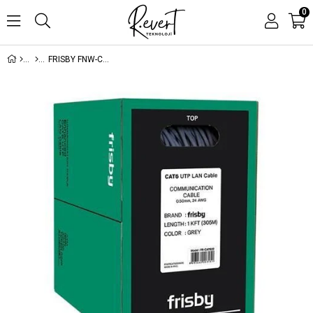
0
FRISBY FNW-CAT622 305MT 0.50MM 24AWG CAT6 UTP KABLO GRİ