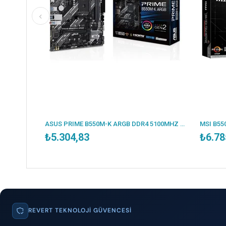
ESONIC B250-BTC 2400MHZ DDR4 VGA 12X PCI-E 1151P 6.NESİL CPU DESTEKLER (BULK - KUTUSUZ )
ASUS PRIME B550M-K ARGB DDR4 5100MHZ 1XHDMI 1XDP 2XM.2 USB 3.2 MATX AM4 (AMD AM4 5000/4000G/3000 SERİLERİ İLE UYUMLU)
₺5.304,83
₺6.785
REVERT TEKNOLOJI GÜVENCESI