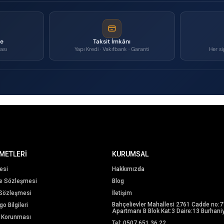
me
Taksit İmkânı
ası
Yapı Kredi · Vakıfbank · Garanti
Her si
METLERİ
KURUMSAL
esi
Hakkımızda
me Sözleşmesi
Blog
 Sözleşmesi
İletişim
Bahçelievler Mahallesi 2761 Cadde no:7
o Bilgileri
Apartmanı B Blok Kat:3 Daire:13 Burhaniy
in Korunması
Tel: 0507 651 36 22