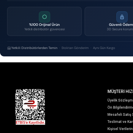
%100 Orijinal Ürün
Güvenli Öde
Yetkili distribütör güvencesi
3D Secure korum
Yetkili Distribütörlerden Temin
· Stoktan Gönderim · Aynı Gün Kargo
MÜŞTERİ HİZ
Üyelik Sözleşm
Ön Bilgilendir
Mesafeli Satış
Teslimat ve Karg
Kişisel Veriler