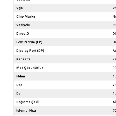
Vga
V
Chip Marka
Nv
Veriyolu
12
Direct X
Di
Low Profile (LP)
Ha
Display Port (DP)
Ad
Kapasite
2
Max Çözünürlük
2
Hdmi
1
Usb
Y
Dvi
1 
Soğutma Şekli
Ak
İşlemci Hızı
7