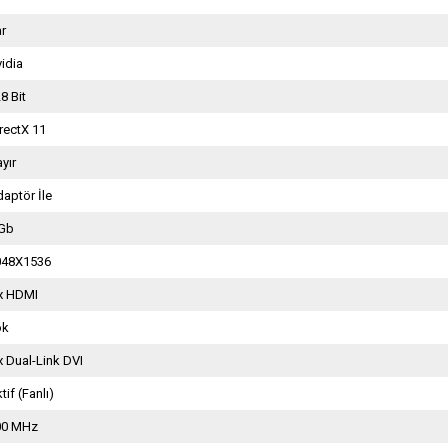
ar
idia
8 Bit
rectX 11
yır
aptör İle
 Gb
048X1536
 x HDMI
ok
x Dual-Link DVI
tif (Fanlı)
00 MHz