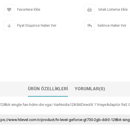
Favorilere Ekle
İstek Listeme Ekle
Fiyat Düşünce Haber Ver
Gelince Haber Ver
ÜRÜN ÖZELLIKLERI
YORUMLAR
(0)
-128bit-single-fan-hdmi-dvi-vga/-VarNvidia128 BitDirectX 11HayırAdaptör İle2
tps://www.hilevel.com.tr/product/hi-level-geforce-gt730-2gb-ddr3-128bit-sing