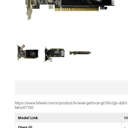
https://www.hilevel.com.tr/product/hi-level-geforce-gt730-2gb-ddr3
MHzGT730
Model Link
ht
Open GL
-