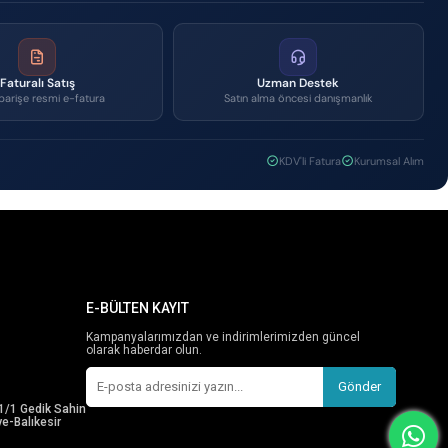
Faturalı Satış
Uzman Destek
parişe resmi e-fatura
Satın alma öncesi danışmanlık
KDV'li Fatura
Kurumsal Alım
E-BÜLTEN KAYIT
Kampanyalarımızdan ve indirimlerimizden güncel
olarak haberdar olun.
Gönder
1/1 Gedik Sahin
e-Balıkesir