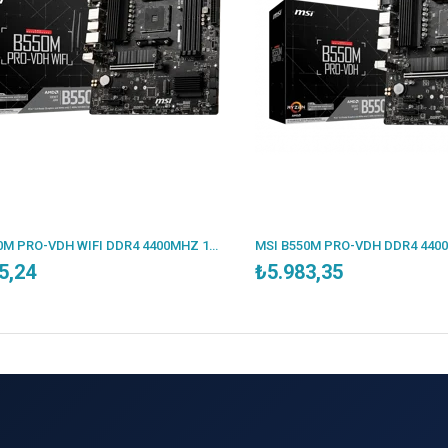
MSI B550M PRO-VDH WIFI DDR4 4400MHZ 1XVGA 1XHDMI 1XDP 2XM.2 USB 3.2 MATX AM4 (AMD 5000/4000G/3000 SERİLERİ İLE UYUMLU)
,24
₺5.983,35