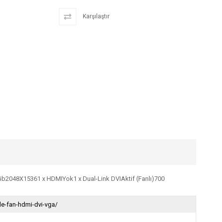
Karşılaştır
 Gb2048X15361 x HDMIYok1 x Dual-Link DVIAktif (Fanlı)700
le-fan-hdmi-dvi-vga/