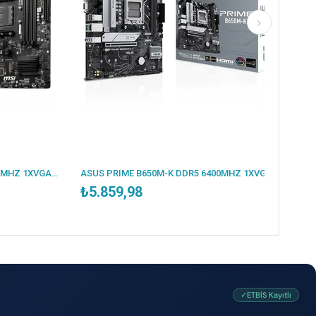
MSI B550M PRO-VDH DDR4 4400MHZ 1XVGA 1XHDMI 1XDP 2XM.2 USB 3.2 MATX AM4 (AMD 5000/4000G/3000 SERİLERİ İLE UYUMLU)
ASUS PRIME B650M-K DDR5 6400MHZ 1XVGA 1XHDMI 2XM.2 USB 3.2 MATX AM5 (AMD AM5 9000/8000/7000 SERİLERİ İLE UYUMLU)
₺5.859,98
✓ETBİS Kayıtlı