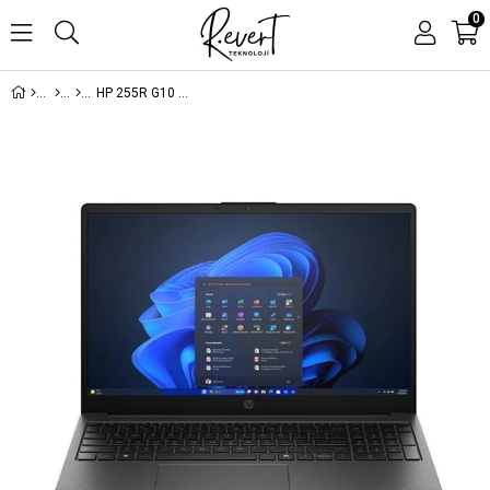
0
HP 255R G10 D30M3ET RYZEN 5-7535U 16GB 512SSD 15.6 DOS