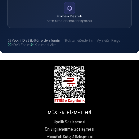
Uzman Destek
Satın alma öncesi danışmanlık
Yetkili Distribütörlerden Temin
· Stoktan Gönderim · Aynı Gün Kargo
KDV'li Fatura
Kurumsal Alım
MÜŞTERİ HİZMETLERİ
Üyelik Sözleşmesi
Ön Bilgilendirme Sözleşmesi
Mesafeli Satış Sözleşmesi