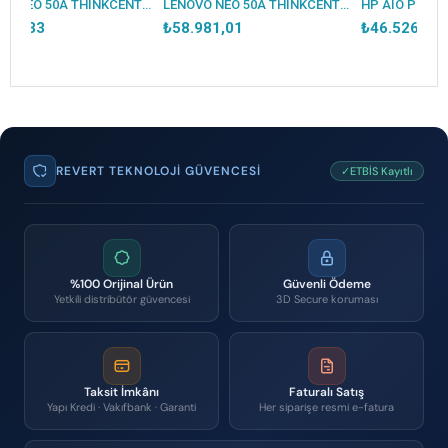
LENOVO NEO 50A THINKCENTRE 12SC004VTR CORE5 210H 16GB 512SSD 23.8 DOS AIO
LENOVO NEO 50A THINKCENTRE 12SA0028TR CORE7 240H 16GB 512SSD 27 DOS AIO
₺58.981,01
₺46.526,98
REVERT TEKNOLOJI GÜVENCESI
✓ETBİS Kayıtlı
%100 Orijinal Ürün
Güvenli Ödeme
Yetkili distribütör güvencesi
3D Secure koruması
Taksit İmkânı
Faturalı Satış
Yapı Kredi · Vakıfbank · Garanti
Her siparişe resmi e-fatura