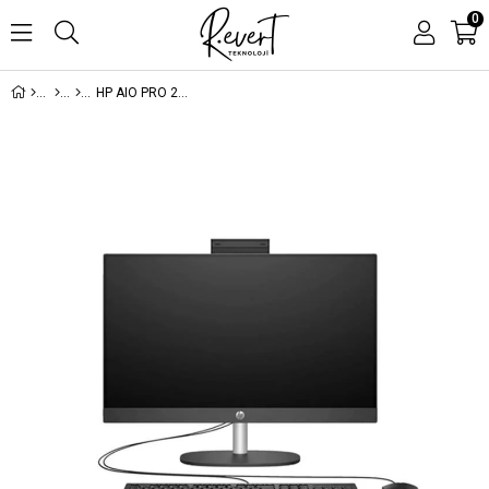
0
HP AIO PRO 240 G10 CV3W7ES INTEL ULTRA 5-125U 32GB 512SSD 23.8 DOS SİYAH