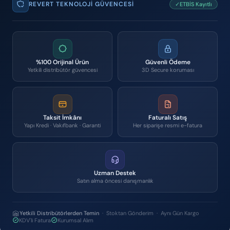
REVERT TEKNOLOJI GÜVENCESI
✓ETBİS Kayıtlı
%100 Orijinal Ürün
Güvenli Ödeme
Yetkili distribütör güvencesi
3D Secure koruması
Taksit İmkânı
Faturalı Satış
Yapı Kredi · Vakıfbank · Garanti
Her siparişe resmi e-fatura
Uzman Destek
Satın alma öncesi danışmanlık
Yetkili Distribütörlerden Temin
· Stoktan Gönderim · Aynı Gün Kargo
KDV'li Fatura
Kurumsal Alım