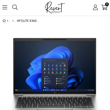
0
HP ELITE X360 1040 G11 2IN1 9G0G7ET INTEL ULTRA 7-155H 16GB 512SSD 14 W11PRO