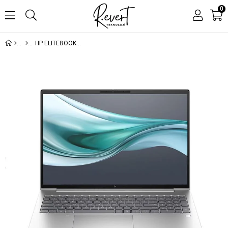
0
HP ELITEBOOK 660 G11 9C075EA INTEL ULTRA 5-125U 16GB 512SSD 16 DOS