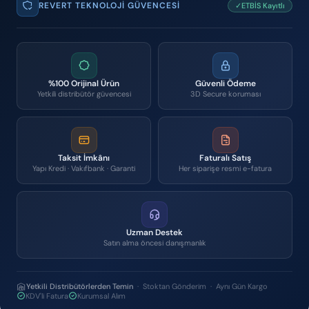
REVERT TEKNOLOJI GÜVENCESI
✓ETBİS Kayıtlı
%100 Orijinal Ürün
Güvenli Ödeme
Yetkili distribütör güvencesi
3D Secure koruması
Taksit İmkânı
Faturalı Satış
Yapı Kredi · Vakıfbank · Garanti
Her siparişe resmi e-fatura
Uzman Destek
Satın alma öncesi danışmanlık
Yetkili Distribütörlerden Temin
· Stoktan Gönderim · Aynı Gün Kargo
KDV'li Fatura
Kurumsal Alım