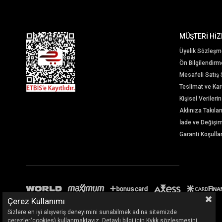
MÜŞTERİ HİZ
Üyelik Sözleşm
Ön Bilgilendir
Mesafeli Satış
Teslimat ve Karg
Kişisel Veriler
Aklınıza Takıla
İade ve Değişi
Garanti Koşullar
Çerez Kullanımı
Sizlere en iyi alışveriş deneyimini sunabilmek adına sitemizde
çerezler(cookies) kullanmaktayız. Detaylı bilgi için Kvkk sözleşmesini