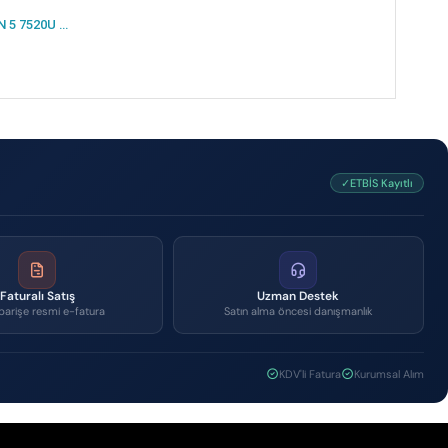
LENOVO NB V15 82YU0123TX RYZEN 5 7520U 16GB 512SSD O/B 15.6 DOS
✓ETBİS Kayıtlı
Faturalı Satış
Uzman Destek
parişe resmi e-fatura
Satın alma öncesi danışmanlık
KDV'li Fatura
Kurumsal Alım