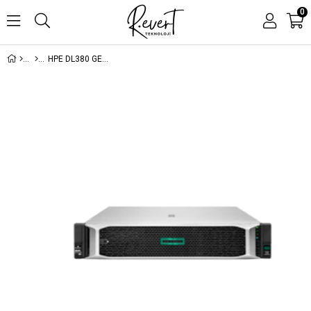
0
HPE DL380 GEN10 PLUS 4310 1X32GB MR416I-P NC 8SFF 8X2.5 1X800W P55279-421 3YIL YERİNDE GARANTİ