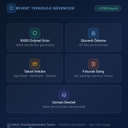
REVERT TEKNOLOJI GÜVENCESI
✓ETBİS Kayıtlı
%100 Orijinal Ürün
Güvenli Ödeme
Yetkili distribütör güvencesi
3D Secure koruması
Taksit İmkânı
Faturalı Satış
Yapı Kredi · Vakıfbank · Garanti
Her siparişe resmi e-fatura
Uzman Destek
Satın alma öncesi danışmanlık
Yetkili Distribütörlerden Temin
· Stoktan Gönderim · Aynı Gün Kargo