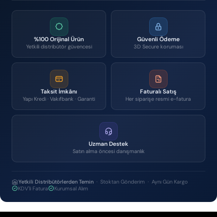
%100 Orijinal Ürün
Güvenli Ödeme
Yetkili distribütör güvencesi
3D Secure koruması
Taksit İmkânı
Faturalı Satış
Yapı Kredi · Vakıfbank · Garanti
Her siparişe resmi e-fatura
Uzman Destek
Satın alma öncesi danışmanlık
Yetkili Distribütörlerden Temin
· Stoktan Gönderim · Aynı Gün Kargo
KDV'li Fatura
Kurumsal Alım