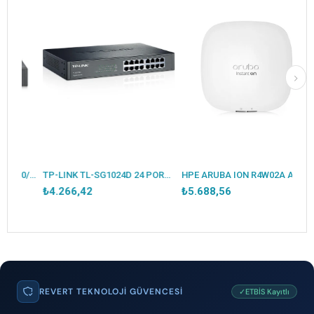
TP-LINK OMADA OC300 2X10/100/1000MBPS ETHERNET PORT 1XUSB3.0 HARDWARE CONTROLLER
TP-LINK TL-SG1024D 24 PORT GIGABIT METAL KASA RACKMOUNT SWITCH
HPE ARUBA ION R4W02A AP22 İÇ ORTAM ACCESS POINT(ADAPTÖRSÜZ)
₺4.266,42
₺5.688,56
REVERT TEKNOLOJI GÜVENCESI
✓ETBİS Kayıtlı