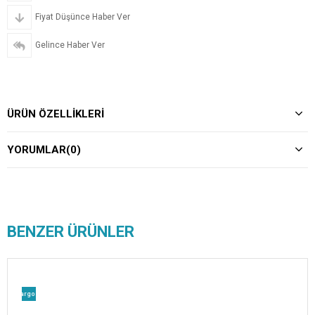
Fiyat Düşünce Haber Ver
Gelince Haber Ver
ÜRÜN ÖZELLIKLERI
YORUMLAR
(0)
BENZER ÜRÜNLER
z Kargo