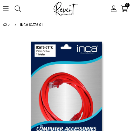
0
INCA ICAT6-01TK 1MT 24AWG CAT6 UTP PATCH KABLO KIRMIZI