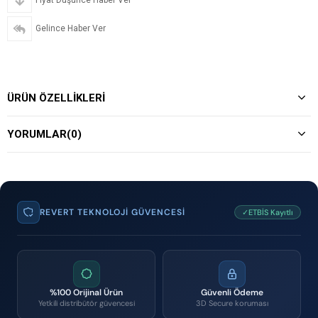
Fiyat Düşünce Haber Ver
Gelince Haber Ver
ÜRÜN ÖZELLIKLERI
YORUMLAR
(0)
REVERT TEKNOLOJI GÜVENCESI
✓ETBİS Kayıtlı
%100 Orijinal Ürün
Güvenli Ödeme
Yetkili distribütör güvencesi
3D Secure koruması