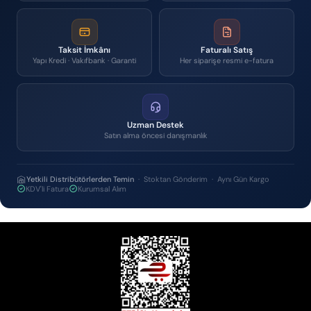
Taksit İmkânı
Faturalı Satış
Yapı Kredi · Vakıfbank · Garanti
Her siparişe resmi e-fatura
Uzman Destek
Satın alma öncesi danışmanlık
Yetkili Distribütörlerden Temin
· Stoktan Gönderim · Aynı Gün Kargo
KDV'li Fatura
Kurumsal Alım