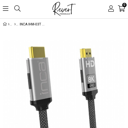
0
INCA IHM-03T 2.1V 3 M HDMI TO HDMI 8K FHD POSETLI