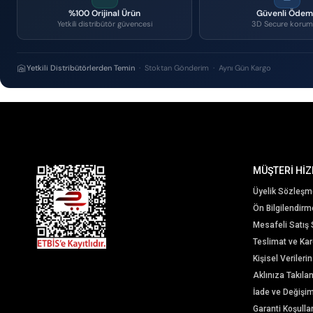
%100 Orijinal Ürün
Güvenli Öde
Yetkili distribütör güvencesi
3D Secure korum
Yetkili Distribütörlerden Temin
· Stoktan Gönderim · Aynı Gün Kargo
MÜŞTERİ HİZ
Üyelik Sözleşm
Ön Bilgilendir
Mesafeli Satış
Teslimat ve Karg
Kişisel Veriler
Aklınıza Takıla
İade ve Değişi
Garanti Koşullar