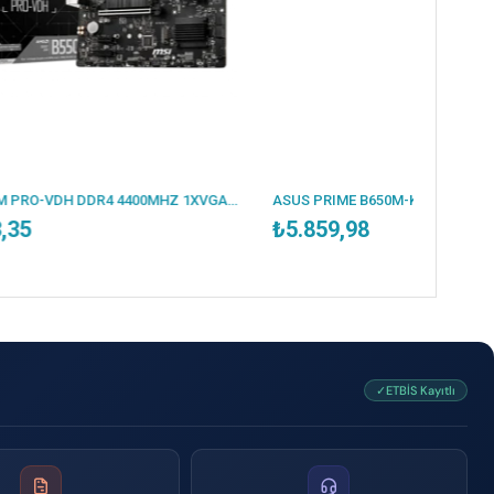
MSI B550M PRO-VDH DDR4 4400MHZ 1XVGA 1XHDMI 1XDP 2XM.2 USB 3.2 MATX AM4 (AMD 5000/4000G/3000 SERİLERİ İLE UYUMLU)
ASUS PRIME B650M-K DDR5 6400MHZ 1XVGA 1XHDMI 2XM.2 USB 3.2 MATX AM5 (AMD AM5 9000/8000/7000 SERİLERİ İLE UYUMLU)
₺5.859,98
✓ETBİS Kayıtlı