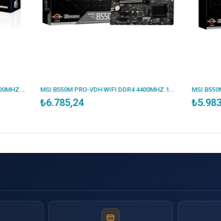
MSI B550M PRO-VDH WIFI DDR4 4400MHZ 1XVGA 1XHDMI 1XDP 2XM.2 USB 3.2 MATX AM4 (AMD 5000/4000G/3000 SERİLERİ İLE UYUMLU)
785,24
₺5.983,35