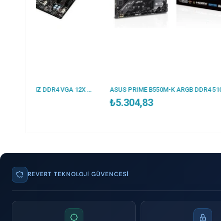
ESONIC B250-BTC 2400MHZ DDR4 VGA 12X PCI-E 1151P 6.NESİL CPU DESTEKLER (BULK - KUTUSUZ )
ASUS PRIME B550M-K ARGB DDR4 5100MHZ 1XHDMI 1XDP 2XM.2 USB 3.2 MATX AM4 (AMD AM4 5000/4000G/3000 SERİLERİ İLE UYUMLU)
₺5.304,83
₺6.
REVERT TEKNOLOJI GÜVENCESI