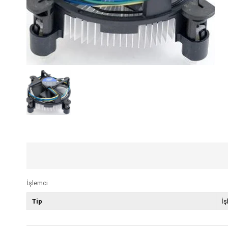
İşlemci
Tip
İş