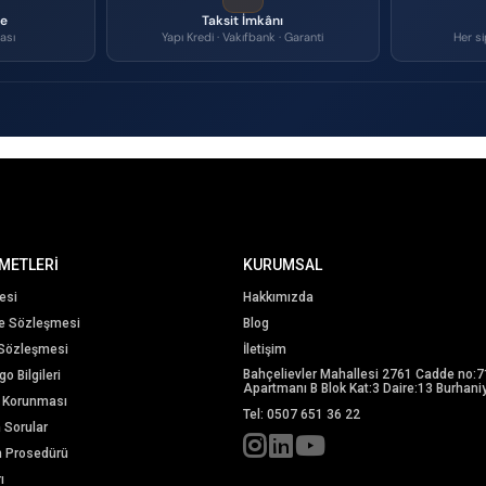
me
Taksit İmkânı
ası
Yapı Kredi · Vakıfbank · Garanti
Her si
METLERİ
KURUMSAL
esi
Hakkımızda
me Sözleşmesi
Blog
 Sözleşmesi
İletişim
Bahçelievler Mahallesi 2761 Cadde no:7
o Bilgileri
Apartmanı B Blok Kat:3 Daire:13 Burhaniy
in Korunması
Tel: 0507 651 36 22
n Sorular
m Prosedürü
ı