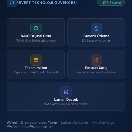
REVERT TEKNOLOJI GÜVENCESI
✓ETBİS Kayıtlı
%100 Orijinal Ürün
Güvenli Ödeme
Yetkili distribütör güvencesi
3D Secure koruması
Taksit İmkânı
Faturalı Satış
Yapı Kredi · Vakıfbank · Garanti
Her siparişe resmi e-fatura
Uzman Destek
Satın alma öncesi danışmanlık
Yetkili Distribütörlerden Temin
· Stoktan Gönderim · Aynı Gün Kargo
KDV'li Fatura
Kurumsal Alım