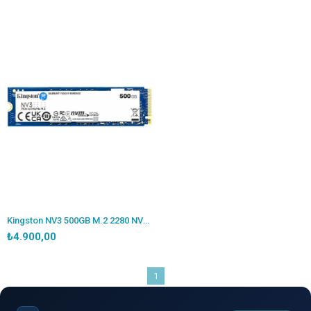
Kingston NV3 500GB M.2 2280 NVMe PCIe 4.0 SSD (5000-3000MB/s) SNV3S/500G
₺4.900,00
1