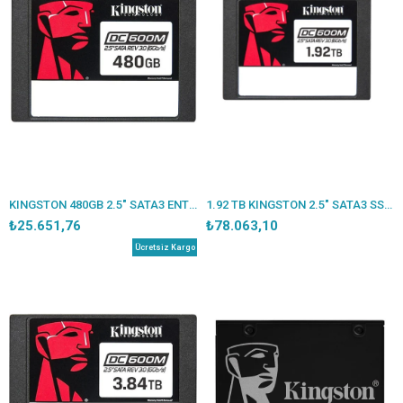
KINGSTON 480GB 2.5" SATA3 ENTERPRISE 560/470MBS SEDC600M/480G
1.92 TB KINGSTON 2.5" SATA3 SSD 560/530MBS SEDC600M/1920G
₺25.651,76
₺78.063,10
Ücretsiz Kargo