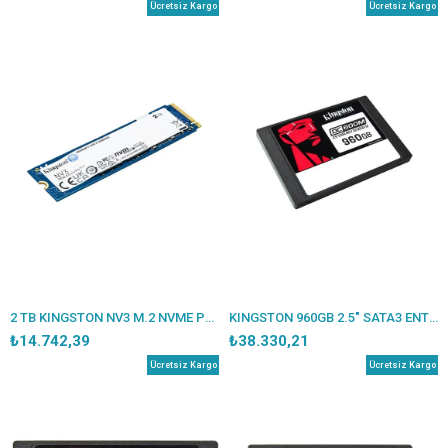
Ücretsiz Kargo
Ücretsiz Kargo
2 TB KINGSTON NV3 M.2 NVME PCIE GEN4 6000/5000MBS SNV3S/2000G
KINGSTON 960GB 2.5" SATA3 ENTERPRISE 560/530MBS SEDC600M/960G
₺14.742,39
₺38.330,21
Ücretsiz Kargo
Ücretsiz Kargo