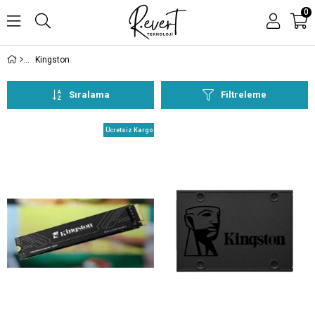
0
Kingston
Sıralama
Filtreleme
Ücretsiz Kargo