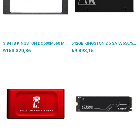
3.84TB KINGSTON DC600M560 MB/S 530MB/S 7000/6000MBS SEDC600M/3840G
512GB KINGSTON 2.5 SATA 550/500MB/S SKC600/512
₺153.320,86
₺9.893,15