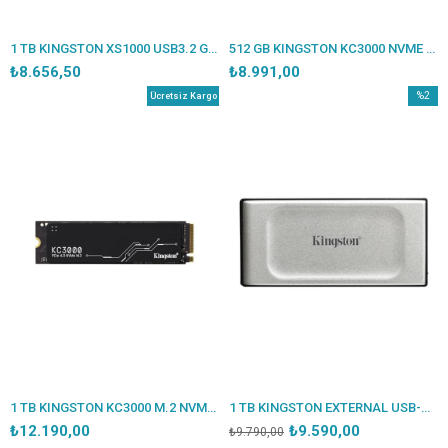
1 TB KINGSTON XS1000 USB3.2 GEN2 KIRMIZI SSD SXS1000R/1000GA
512 GB KINGSTON KC3000 NVME M.2 GEN4 7000/3900MBS SKC3000S/512G
₺8.656,50
₺8.991,00
%2
Ücretsiz Kargo
İndirim
%2İndir
1 TB KINGSTON KC3000 M.2 NVME PCIE GEN4 7000/6000MBS SKC3000S/1024G
1 TB KINGSTON EXTERNAL USB-C 3.2 GEN 2X2 SSD 2000/2000 MBS SXS2000/1000GA
₺12.190,00
₺9.590,00
₺9.790,00