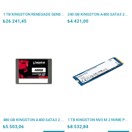
1 TB KINGSTON RENEGADE GEN5 M.2 2280 PCIE 5.0 X4 NVME SRNG2S/1T0
240 GB KINGSTON A400 SATA3 2.5 500/350MBS SA400S37/240G
₺26.241,45
₺4.421,00
480 GB KINGSTON A400 SATA3 2.5 500/450MBS SSA400S37/480G
1 TB KINGSTON NV3 M.2 NVME PCIE GEN4 6000/4000MBS SNV3S/1000G
₺5.503,06
₺8.532,84