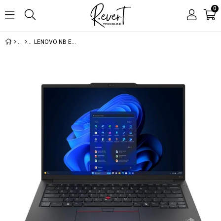
0
LENOVO NB E14 THINKPAD 21M70091TX ULTRA7 155H 16GB 512SSD O/B 14 DOS