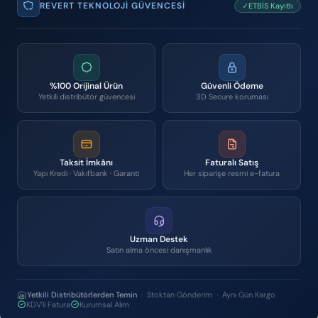
REVERT TEKNOLOJI GÜVENCESI
✓ETBİS Kayıtlı
%100 Orijinal Ürün
Güvenli Ödeme
Yetkili distribütör güvencesi
3D Secure koruması
Taksit İmkânı
Faturalı Satış
Yapı Kredi · Vakıfbank · Garanti
Her siparişe resmi e-fatura
Uzman Destek
Satın alma öncesi danışmanlık
Yetkili Distribütörlerden Temin
· Stoktan Gönderim · Aynı Gün Kargo
KDV'li Fatura
Kurumsal Alım