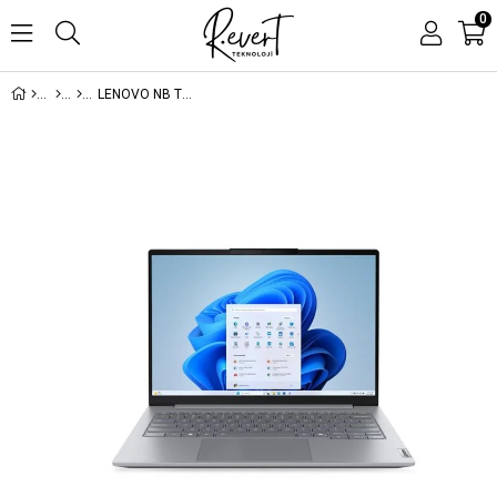
0
LENOVO NB THINKBOOK 14 21SG008LTX CORE7-240H 16GB 512SSD O/B 14 DOS