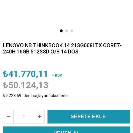
LENOVO NB THINKBOOK 14 21SG008LTX CORE7-
240H 16GB 512SSD O/B 14 DOS
₺41.770,11
+ KDV
₺50.124,13
₺9.228,69
`den başlayan taksitlerle