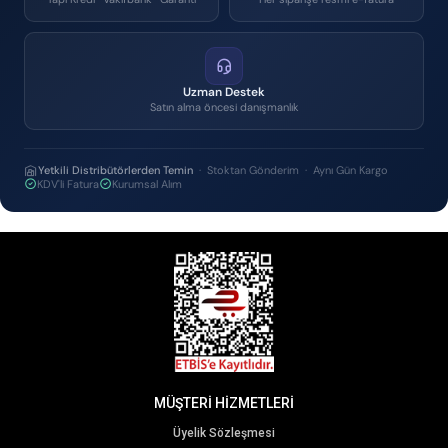
Uzman Destek
Satın alma öncesi danışmanlık
Yetkili Distribütörlerden Temin
· Stoktan Gönderim · Aynı Gün Kargo
KDV'li Fatura
Kurumsal Alım
MÜŞTERİ HİZMETLERİ
Üyelik Sözleşmesi