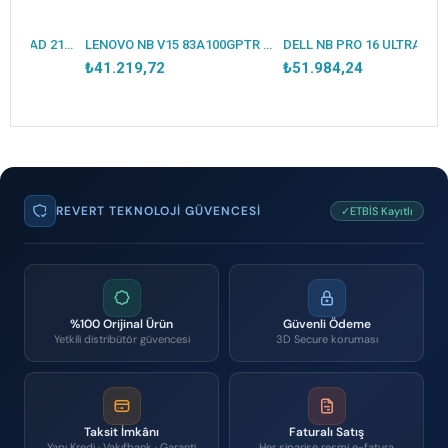
LENOVO NB E16 THINKPAD 21SR0076TX ULTRA7 265U 16GB 512SSD O/B 16 DOS
LENOVO NB V15 83A100GPTR I7-1355U 16GB 512SSD O/B 15.6 DOS
DELL NB PRO 16 ULTRA5 235U 16GB 512SSD DOS BTO105_PC16250_U (3 YIL YERİNDE GARANTİ)
₺41.219,72
₺51.984,24
REVERT TEKNOLOJI GÜVENCESI
✓ETBİS Kayıtlı
%100 Orijinal Ürün
Güvenli Ödeme
Yetkili distribütör güvencesi
3D Secure koruması
Taksit İmkânı
Faturalı Satış
Yapı Kredi · Vakıfbank · Garanti
Her siparişe resmi e-fatura