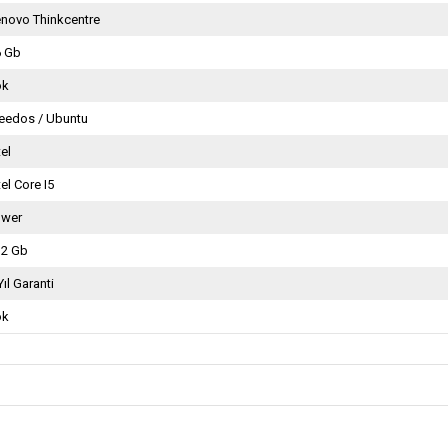
novo Thinkcentre
6 Gb
ok
reedos / Ubuntu
tel
tel Core I5
ower
12 Gb
Yıl Garanti
ok