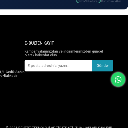
KDV'li Fatura
Kurumsal Alım
E-BÜLTEN KAYIT
Kampanyalarımızdan ve indirimlerimizden güncel
olarak haberdar olun.
Gönder
1/1 Gedik Sahin
e-Balıkesir
© 2025 REVERT TEKNOLOJİ VE TİC.LTD.ŞTİ - TÜM HAKLARI SAKLIDIR.