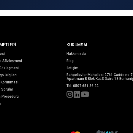
METLERİ
KURUMSAL
esi
Hakkımızda
me Sözleşmesi
Blog
 Sözleşmesi
İletişim
Bahçelievler Mahallesi 2761 Cadde no:7
o Bilgileri
Apartmanı B Blok Kat:3 Daire:13 Burhaniy
in Korunması
Tel: 0507 651 36 22
n Sorular
m Prosedürü
ı