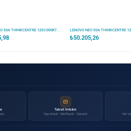
LENOVO NEO 50A THINKCENTRE 12SC000KTR I7-13620H 16GB 512SSD 23.8 DOS AIO
5,98
₺50.205,26
me
Taksit İmkânı
ası
Yapı Kredi · Vakıfbank · Garanti
Her si