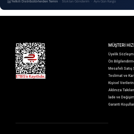
Yetkili Distribütörlerden Temin
· Stoktan Gönderim · Aynı Gün Kargo
MÜŞTERİ HİZ
Üyelik Sözleşm
Ön Bilgilendir
Mesafeli Satış
Teslimat ve Karg
Kişisel Veriler
Aklınıza Takıla
İade ve Değişi
Garanti Koşullar