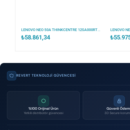
LENOVO NEO 50A THINKCENTRE 12SA000RTR I7-13620H 16GB 512SSD 27 DOS AIO
₺58.861,34
₺55.97
REVERT TEKNOLOJI GÜVENCESI
%100 Orijinal Ürün
Güvenli Öde
Yetkili distribütör güvencesi
3D Secure korum