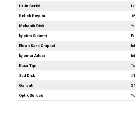
Ürün Serisi
Le
Bellek Boyutu
1
Mekanik Disk
Y
İşletim Sistemi
F
Ekran Kartı Chipset
In
İşlemci Ailesi
In
Kasa Tipi
T
Ssd Disk
5
Garanti
3 
Optik Sürücü
Y