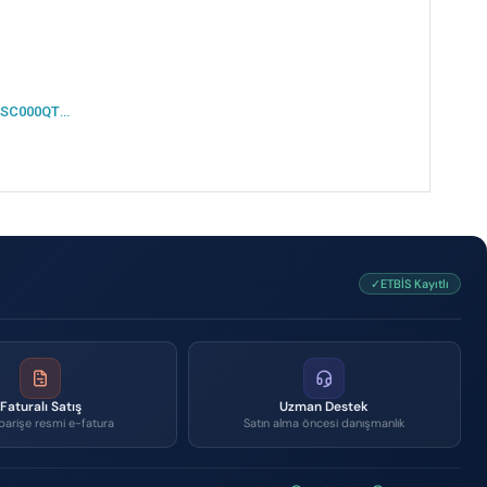
LENOVO NEO 50A THINKCENTRE 12SC000QTR I5-13420H 16GB 512SSD 23.8 DOS AIO
✓ETBİS Kayıtlı
Faturalı Satış
Uzman Destek
parişe resmi e-fatura
Satın alma öncesi danışmanlık