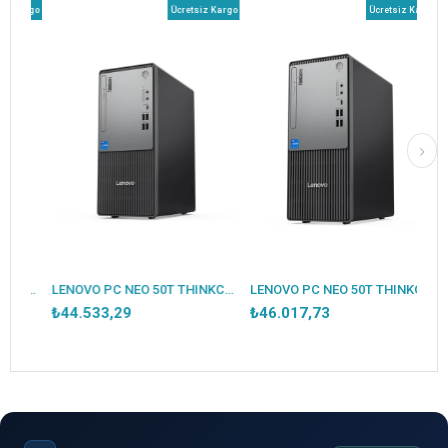
 Kargo
Ücretsiz Kargo
Ücretsiz Kargo
DELL PC PRO MICRO BTO106_QCM1250_U ULTRA5 235T 16GB 512SSD UBUNTU
LENOVO PC NEO 50T THINKCENTRE 12UAS1CF00 I5-14400 16GB 512SSD DOS
LENOVO PC NEO 50T THINKCENTRE 12UD002CTR I5-14400 16GB 512SSD DOS
₺44.533,29
₺46.017,73
₺