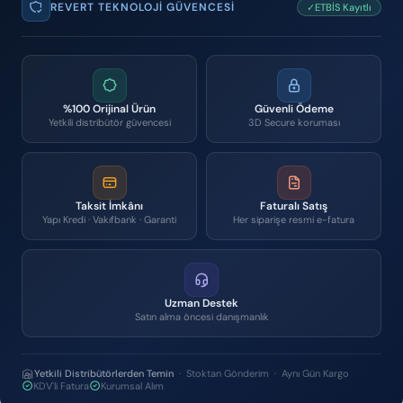
REVERT TEKNOLOJI GÜVENCESI
✓ETBİS Kayıtlı
%100 Orijinal Ürün
Güvenli Ödeme
Yetkili distribütör güvencesi
3D Secure koruması
Taksit İmkânı
Faturalı Satış
Yapı Kredi · Vakıfbank · Garanti
Her siparişe resmi e-fatura
Uzman Destek
Satın alma öncesi danışmanlık
Yetkili Distribütörlerden Temin
· Stoktan Gönderim · Aynı Gün Kargo
KDV'li Fatura
Kurumsal Alım