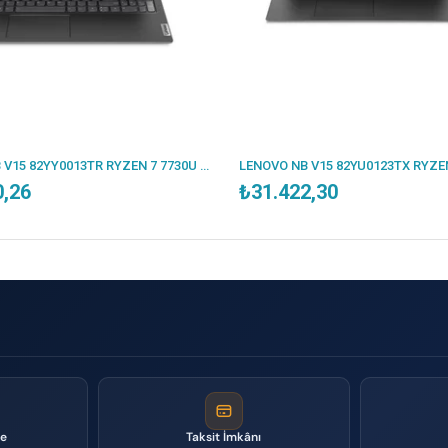
LENOVO NB V15 82YY0013TR RYZEN 7 7730U 16GB 512SSD O/B 15.6 DOS
0,26
₺31.422,30
me
Taksit İmkânı