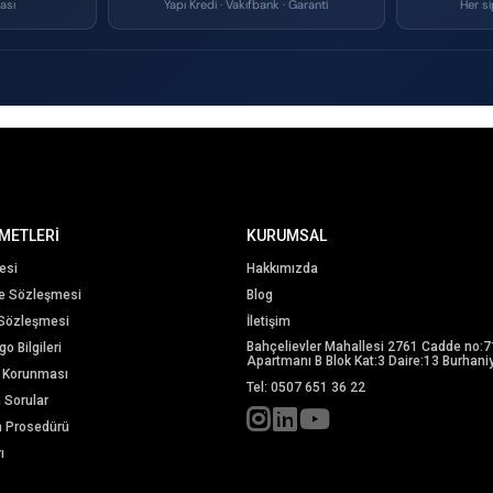
ası
Yapı Kredi · Vakıfbank · Garanti
Her si
METLERİ
KURUMSAL
esi
Hakkımızda
me Sözleşmesi
Blog
 Sözleşmesi
İletişim
Bahçelievler Mahallesi 2761 Cadde no:7
o Bilgileri
Apartmanı B Blok Kat:3 Daire:13 Burhaniy
in Korunması
Tel: 0507 651 36 22
n Sorular
m Prosedürü
ı