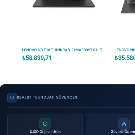
LENOVO NB E16 THINKPAD 21MA008YTX ULTRA5 125U 16GB 512SSD O/B 16 DOS
₺58.839,71
₺35.58
REVERT TEKNOLOJI GÜVENCESI
%100 Orijinal Ürün
Güvenli Öde