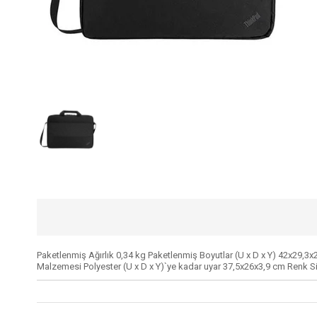
Paketlenmiş Ağırlık 0,34 kg Paketlenmiş Boyutlar (U x D x Y) 42x29,3
Malzemesi Polyester (U x D x Y)`ye kadar uyar 37,5x26x3,9 cm Renk S