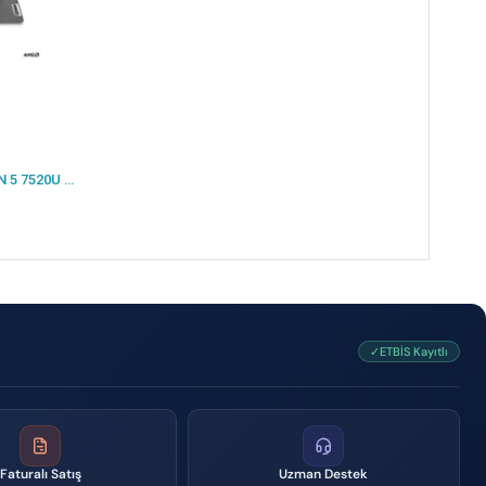
LENOVO NB V15 82YU0123TX RYZEN 5 7520U 16GB 512SSD O/B 15.6 DOS
✓ETBİS Kayıtlı
Faturalı Satış
Uzman Destek