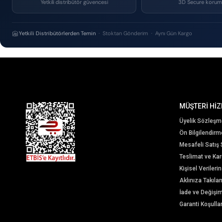
Yetkili distribütör güvencesi
3D Secure korum
Yetkili Distribütörlerden Temin
· Stoktan Gönderim · Aynı Gün Kargo
MÜŞTERİ HİZ
Üyelik Sözleşm
Ön Bilgilendir
Mesafeli Satış
Teslimat ve Karg
Kişisel Veriler
Aklınıza Takıla
İade ve Değişi
Garanti Koşullar