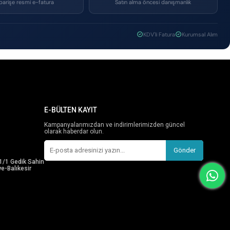
parişe resmi e-fatura
Satın alma öncesi danışmanlık
KDV'li Fatura
Kurumsal Alım
E-BÜLTEN KAYIT
Kampanyalarımızdan ve indirimlerimizden güncel
olarak haberdar olun.
Gönder
1/1 Gedik Sahin
e-Balıkesir