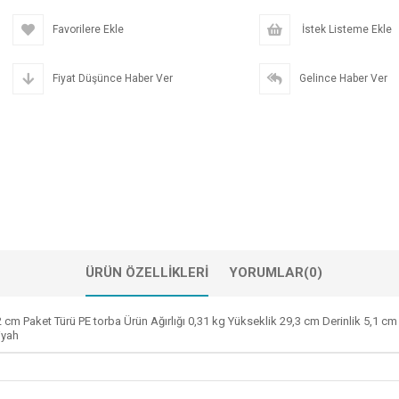
Favorilere Ekle
İstek Listeme Ekle
Fiyat Düşünce Haber Ver
Gelince Haber Ver
ÜRÜN ÖZELLIKLERI
YORUMLAR
(0)
x2 cm Paket Türü PE torba Ürün Ağırlığı 0,31 kg Yükseklik 29,3 cm Derinlik 5,1
iyah