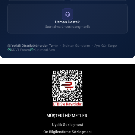
Uzman Destek
Satın alma öncesi danışmanlık
Yetkili Distribütörlerden Temin
· Stoktan Gönderim · Aynı Gün Kargo
KDV'li Fatura
Kurumsal Alım
MÜŞTERİ HİZMETLERİ
Üyelik Sözleşmesi
Ön Bilgilendirme Sözleşmesi