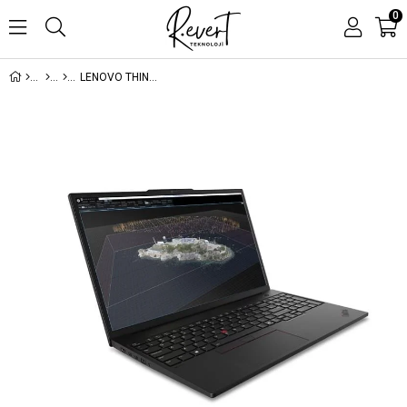
0
LENOVO THINKPAD NBW 21QV000YTX P16S G4 U7 255H 1X16GB 1X512GB SSD NVIDIA RTXPRO500 B.WELL 6GB W11P 1 YIL YERİNDE GARANTİ