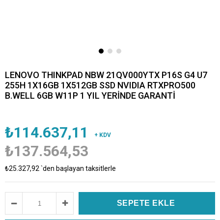
LENOVO THINKPAD NBW 21QV000YTX P16S G4 U7
255H 1X16GB 1X512GB SSD NVIDIA RTXPRO500
B.WELL 6GB W11P 1 YIL YERİNDE GARANTİ
₺114.637,11
+ KDV
₺137.564,53
₺25.327,92
`den başlayan taksitlerle