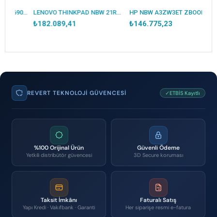
DELL NBW M5690 XCTOP5690EMEA_VP-2 U7-155H 16GB 512SSD 6GB RTX1000 OLED TOUCH W11PRO 3 YIL YERİNDE GARANTİ
LENOVO THINKPAD NBW 21RS0006TX P16V ULTRA 7 255H 2X16GB 1X1TB SSD NVIDIA RTXPRO1000 B.WELL 8GB W11P 3 YIL GARANTİ
HP NBW A3ZW3ET ZBOOK 8 G1İ 16 U7-255H 32GB (1X32GB) 1TB SSD NVIDIA RTX 500 ADA 4GB 16" W11P 3 YIL YERİNDE GARANTİ
₺182.089,41
₺146.775,23
REVERT TEKNOLOJI GÜVENCESI
✓ETBİS Kayıtlı
%100 Orijinal Ürün
Güvenli Ödeme
Yetkili distribütör güvencesi
3D Secure koruması
Taksit İmkânı
Faturalı Satış
Yapı Kredi · Vakıfbank · Garanti
Her siparişe resmi e-fatura