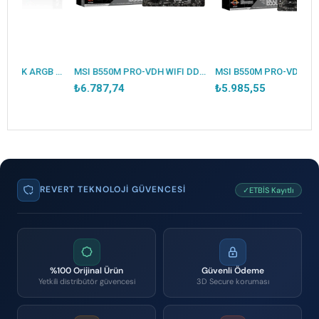
ASUS PRIME B550M-K ARGB DDR4 5100MHZ 1XHDMI 1XDP 2XM.2 USB 3.2 MATX AM4 (AMD AM4 5000/4000G/3000 SERİLERİ İLE UYUMLU)
MSI B550M PRO-VDH WIFI DDR4 4400MHZ 1XVGA 1XHDMI 1XDP 2XM.2 USB 3.2 MATX AM4 (AMD 5000/4000G/3000 SERİLERİ İLE UYUMLU)
₺6.787,74
₺5.985,55
REVERT TEKNOLOJI GÜVENCESI
✓ETBİS Kayıtlı
%100 Orijinal Ürün
Güvenli Ödeme
Yetkili distribütör güvencesi
3D Secure koruması