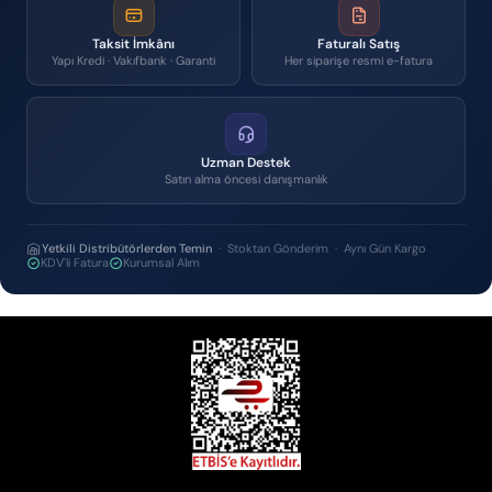
Taksit İmkânı
Faturalı Satış
Yapı Kredi · Vakıfbank · Garanti
Her siparişe resmi e-fatura
Uzman Destek
Satın alma öncesi danışmanlık
Yetkili Distribütörlerden Temin
· Stoktan Gönderim · Aynı Gün Kargo
KDV'li Fatura
Kurumsal Alım