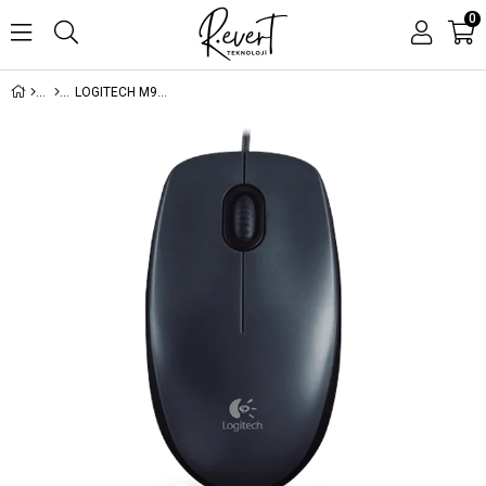
0
LOGITECH M90 USB OPTİK KABLOLU MOUSE SİYAH 910-001793