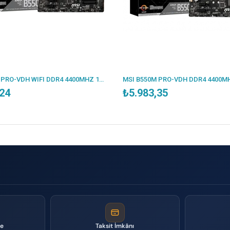
MSI B550M PRO-VDH WIFI DDR4 4400MHZ 1XVGA 1XHDMI 1XDP 2XM.2 USB 3.2 MATX AM4 (AMD 5000/4000G/3000 SERİLERİ İLE UYUMLU)
,24
₺5.983,35
me
Taksit İmkânı