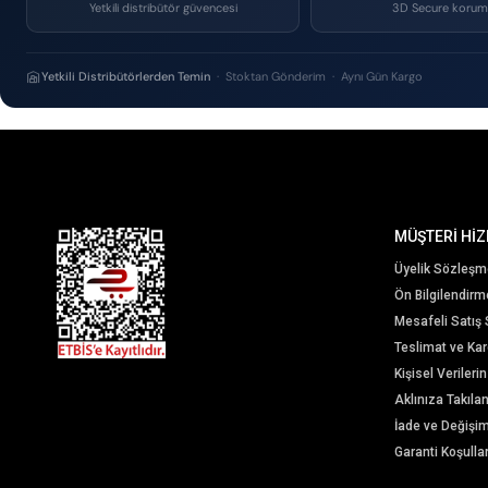
Yetkili distribütör güvencesi
3D Secure korum
Yetkili Distribütörlerden Temin
· Stoktan Gönderim · Aynı Gün Kargo
MÜŞTERİ HİZ
Üyelik Sözleşm
Ön Bilgilendir
Mesafeli Satış
Teslimat ve Karg
Kişisel Veriler
Aklınıza Takıla
İade ve Değişi
Garanti Koşullar