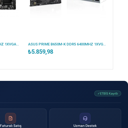
MSI B550M PRO-VDH DDR4 4400MHZ 1XVGA 1XHDMI 1XDP 2XM.2 USB 3.2 MATX AM4 (AMD 5000/4000G/3000 SERİLERİ İLE UYUMLU)
ASUS PRIME B650M-K DDR5 6400MHZ 1XVGA 1XHDMI 2XM.2 USB 3.2 MATX AM5 (AMD AM5 9000/8000/7000 SERİLERİ İLE UYUMLU)
₺5.859,98
✓ETBİS Kayıtlı
Faturalı Satış
Uzman Destek