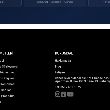
ası
Yapı Kredi · Vakıfbank · Garanti
Her si
METLERİ
KURUMSAL
esi
Hakkımızda
me Sözleşmesi
Blog
 Sözleşmesi
İletişim
Bahçelievler Mahallesi 2761 Cadde no:7
o Bilgileri
Apartmanı B Blok Kat:3 Daire:13 Burhaniy
in Korunması
Tel: 0507 651 36 22
n Sorular
m Prosedürü
ı