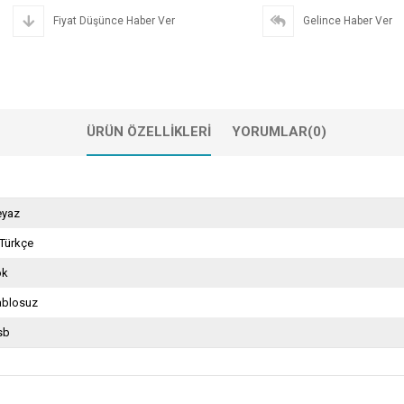
Fiyat Düşünce Haber Ver
Gelince Haber Ver
ÜRÜN ÖZELLIKLERI
YORUMLAR
(0)
eyaz
Türkçe
ok
ablosuz
sb