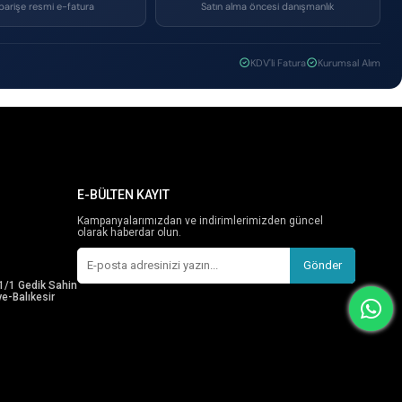
parişe resmi e-fatura
Satın alma öncesi danışmanlık
KDV'li Fatura
Kurumsal Alım
E-BÜLTEN KAYIT
Kampanyalarımızdan ve indirimlerimizden güncel
olarak haberdar olun.
Gönder
1/1 Gedik Sahin
e-Balıkesir