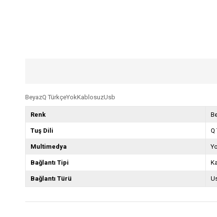
BeyazQ TürkçeYokKablosuzUsb
Renk
B
Tuş Dili
Q 
Multimedya
Y
Bağlantı Tipi
K
Bağlantı Türü
U