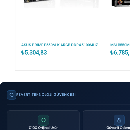
ESONIC B250-BTC 2400MHZ DDR4 VGA 12X PCI-E 1151P 6.NESİL CPU DESTEKLER (BULK - KUTUSUZ )
ASUS PRIME B550M-K ARGB DDR4 5100MHZ 1XHDMI 1XDP 2XM.2 USB 3.2 MATX AM4 (AMD AM4 5000/4000G/3000 SERİLERİ İLE UYUMLU)
₺5.304,83
₺6.785
REVERT TEKNOLOJI GÜVENCESI
%100 Orijinal Ürün
Güvenli Öde