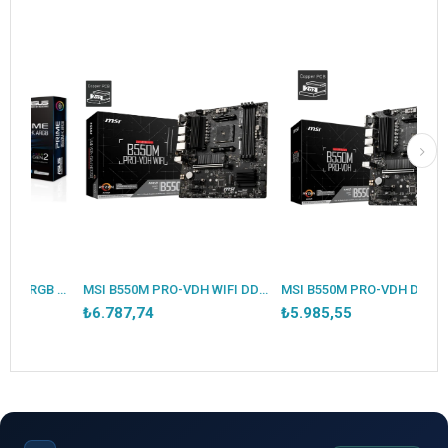
ASUS PRIME B550M-K ARGB DDR4 5100MHZ 1XHDMI 1XDP 2XM.2 USB 3.2 MATX AM4 (AMD AM4 5000/4000G/3000 SERİLERİ İLE UYUMLU)
MSI B550M PRO-VDH WIFI DDR4 4400MHZ 1XVGA 1XHDMI 1XDP 2XM.2 USB 3.2 MATX AM4 (AMD 5000/4000G/3000 SERİLERİ İLE UYUMLU)
MSI B550M PRO-VDH DDR4 4400MHZ 1XVGA 1XHDMI 1XDP 2XM.2 USB 3.2 MATX AM4 (AMD 5000/4000G/3000 SERİLERİ İLE UYUMLU)
₺6.787,74
₺5.985,55