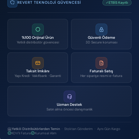
REVERT TEKNOLOJI GÜVENCESI
✓ETBİS Kayıtlı
%100 Orijinal Ürün
Güvenli Ödeme
Yetkili distribütör güvencesi
3D Secure koruması
Taksit İmkânı
Faturalı Satış
Yapı Kredi · Vakıfbank · Garanti
Her siparişe resmi e-fatura
Uzman Destek
Satın alma öncesi danışmanlık
Yetkili Distribütörlerden Temin
· Stoktan Gönderim · Aynı Gün Kargo
KDV'li Fatura
Kurumsal Alım