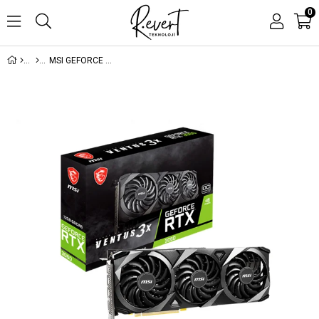
0
MSI GEFORCE RTX3060 VENTUS 3X 12G OC 12GB GDDR6 192BIT 1XHDMI 3XDP EKRAN KARTI