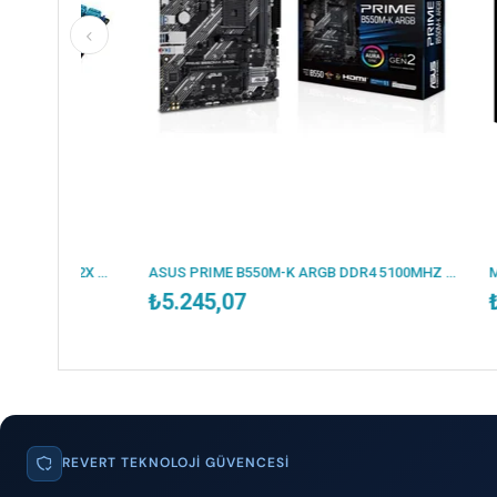
ESONIC B250-BTC 2400MHZ DDR4 VGA 12X PCI-E 1151P 6.NESİL CPU DESTEKLER (BULK - KUTUSUZ )
ASUS PRIME B550M-K ARGB DDR4 5100MHZ 1XHDMI 1XDP 2XM.2 USB 3.2 MATX AM4 (AMD AM4 5000/4000G/3000 SERİLERİ İLE UYUMLU)
₺5.245,07
₺6.787
REVERT TEKNOLOJI GÜVENCESI