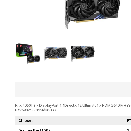
RTX 4060TI3 x DisplayPort 1.4DirectX 12 Ultimate1 x HDMI2640 MH
Bit7680x4320Nvidia8 GB
Chipset
RT
Display Port (DP)
3 