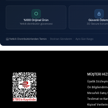
%100 Orijinal Ürün
Güvenli Öde
Yetkili distribütör güvencesi
3D Secure korum
Yetkili Distribütörlerden Temin
· Stoktan Gönderim · Aynı Gün Kargo
MÜŞTERİ HİZ
Üyelik Sözleşm
Ön Bilgilendir
Mesafeli Satış
Teslimat ve Karg
Kişisel Veriler