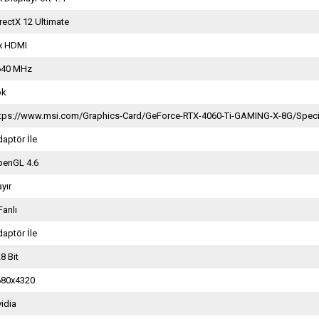
rectX 12 Ultimate
 x HDMI
640 MHz
ok
ttps://www.msi.com/Graphics-Card/GeForce-RTX-4060-Ti-GAMING-X-8G/Speci
aptör İle
penGL 4.6
yır
Fanlı
aptör İle
8 Bit
680x4320
idia