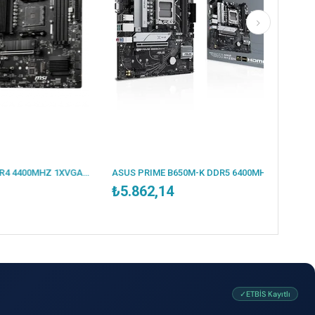
MSI B550M PRO-VDH DDR4 4400MHZ 1XVGA 1XHDMI 1XDP 2XM.2 USB 3.2 MATX AM4 (AMD 5000/4000G/3000 SERİLERİ İLE UYUMLU)
ASUS PRIME B650M-K DDR5 6400MHZ 1XVGA 1XHDMI 2XM.2 USB 3.2 MATX AM5 (AMD AM5 9000/8000/7000 SERİLERİ İLE UYUMLU)
₺5.862,14
✓ETBİS Kayıtlı