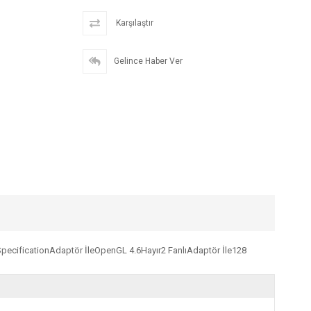
Karşılaştır
Gelince Haber Ver
ecificationAdaptör İleOpenGL 4.6Hayır2 FanlıAdaptör İle128