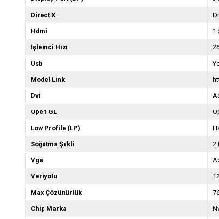
Direct X
Di
Hdmi
1
İşlemci Hızı
2
Usb
Y
Model Link
h
Dvi
Ad
Open GL
O
Low Profile (LP)
Ha
Soğutma Şekli
2 
Vga
Ad
Veriyolu
12
Max Çözünürlük
7
Chip Marka
Nv