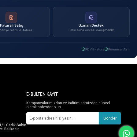
Faturalı Satış
Uzman Destek
parişe resmi e-fatura
Satın alma öncesi danışmanlık
KDV'li Fatura
Kurumsal Alım
E-BÜLTEN KAYIT
Kampanyalarımızdan ve indirimlerimizden güncel
olarak haberdar olun.
Gönder
1/1 Gedik Sahin
e-Balıkesir