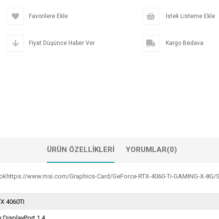
Favorilere Ekle
İstek Listeme Ekle
Fiyat Düşünce Haber Ver
Kargo Bedava
ÜRÜN ÖZELLIKLERI
YORUMLAR
(0)
zYokhttps://www.msi.com/Graphics-Card/GeForce-RTX-4060-Ti-GAMING-X-8G/Sp
X 4060TI
x DisplayPort 1.4