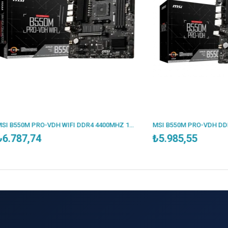
MSI B550M PRO-VDH WIFI DDR4 4400MHZ 1XVGA 1XHDMI 1XDP 2XM.2 USB 3.2 MATX AM4 (AMD 5000/4000G/3000 SERİLERİ İLE UYUMLU)
,74
₺5.985,55