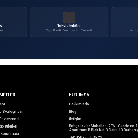
me
Taksit İmkânı
ası
Yapı Kredi · Vakıfbank · Garanti
Her si
METLERİ
KURUMSAL
esi
Hakkımızda
me Sözleşmesi
Blog
 Sözleşmesi
İletişim
Bahçelievler Mahallesi 2761 Cadde no:7
o Bilgileri
Apartmanı B Blok Kat:3 Daire:13 Burhaniy
in Korunması
Tel: 0507 651 36 22