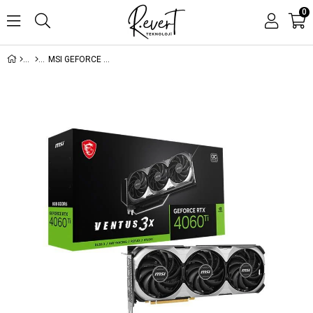
0
MSI GEFORCE RTX4060TI VENTUS 3X 8G OC 8GB GDDR6 128BIT 1XHDMI 3XDP EKRAN KARTI