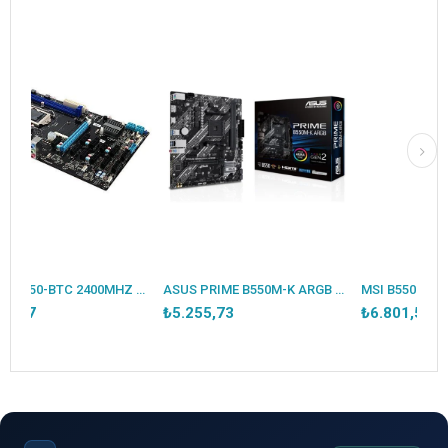
ESONIC B250-BTC 2400MHZ DDR4 VGA 12X PCI-E 1151P 6.NESİL CPU DESTEKLER (BULK - KUTUSUZ )
ASUS PRIME B550M-K ARGB DDR4 5100MHZ 1XHDMI 1XDP 2XM.2 USB 3.2 MATX AM4 (AMD AM4 5000/4000G/3000 SERİLERİ İLE UYUMLU)
₺5.255,73
₺6.801,54