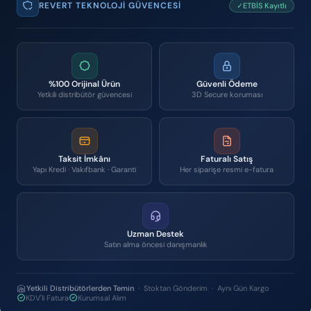
REVERT TEKNOLOJI GÜVENCESI
✓ETBİS Kayıtlı
%100 Orijinal Ürün
Güvenli Ödeme
Yetkili distribütör güvencesi
3D Secure koruması
Taksit İmkânı
Faturalı Satış
Yapı Kredi · Vakıfbank · Garanti
Her siparişe resmi e-fatura
Uzman Destek
Satın alma öncesi danışmanlık
Yetkili Distribütörlerden Temin
· Stoktan Gönderim · Aynı Gün Kargo
KDV'li Fatura
Kurumsal Alım