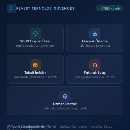
REVERT TEKNOLOJI GÜVENCESI
✓ETBİS Kayıtlı
%100 Orijinal Ürün
Güvenli Ödeme
Yetkili distribütör güvencesi
3D Secure koruması
Taksit İmkânı
Faturalı Satış
Yapı Kredi · Vakıfbank · Garanti
Her siparişe resmi e-fatura
Uzman Destek
Satın alma öncesi danışmanlık
Yetkili Distribütörlerden Temin
· Stoktan Gönderim · Aynı Gün Kargo