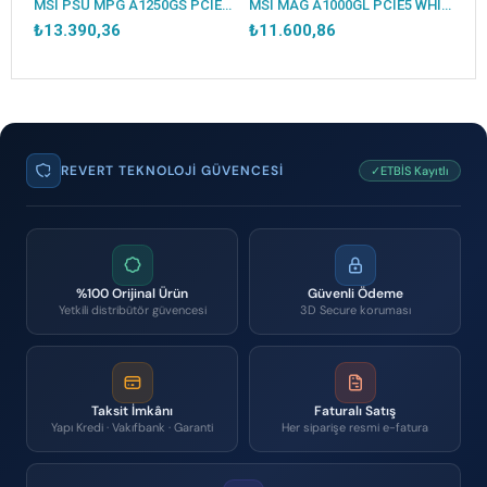
MSI PSU MPG A1250GS PCIE5 1250W 80+ GOLD ATX 3.1 PCIE 5.1 2X 12V-2X6 POWER SUPPLY
MSI MAG A1000GL PCIE5 WHITE 1000W 80+ GOLD POWER SUPPLY
₺13.390,36
₺11.600,86
REVERT TEKNOLOJI GÜVENCESI
✓ETBİS Kayıtlı
%100 Orijinal Ürün
Güvenli Ödeme
Yetkili distribütör güvencesi
3D Secure koruması
Taksit İmkânı
Faturalı Satış
Yapı Kredi · Vakıfbank · Garanti
Her siparişe resmi e-fatura