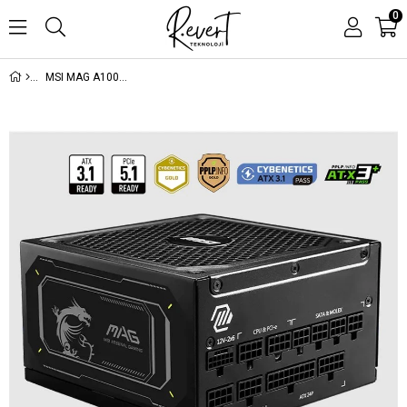
0
MSI MAG A1000GL PCIE5 II 1000W 80+ GOLD ATX 3.1 PCIE 5.1 POWER SUPPLY