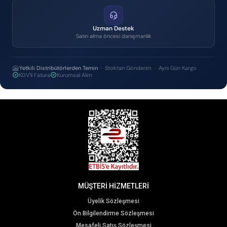
Uzman Destek
Satın alma öncesi danışmanlık
Yetkili Distribütörlerden Temin
· Stoktan Gönderim · Aynı Gün Kargo
KDV'li Fatura
Kurumsal Alım
MÜŞTERİ HİZMETLERİ
Üyelik Sözleşmesi
Ön Bilgilendirme Sözleşmesi
Mesafeli Satış Sözleşmesi