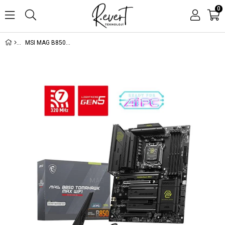
0
MSI MAG B850 TOMAHAWK WIFI DDR5 8200MHZ 1XHDMI 4XM.2 ATX AM5 (AMD AM5 9000/8000/7000 SERİLERİ İLE UYUMLU)