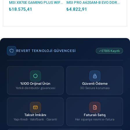
MSI PRO B840M-B DDR5 8000MT/S 1XHDMI 2XM.2 USB-C MATX AM5 (AMD AM5 9000/8000/7000 SERİLERİ İLE UYUMLU)
MSI X870E GAMING PLUS WIFI DDR5 8200MT/S 1XHDMI 3XM.2 USB ATX AM5 (AMD AM5 9000/8000/7000 SERİLERİ İLE UYUMLU)
MSI PRO A620AM-B EVO DDR5 6800MT/S 1XHDMI 1XVGA 1XM.2 USB MATX AM5 (AMD AM5 9000/8000/7000 SERİ İLE UYUMLU)
₺18.575,41
₺4.822,91
REVERT TEKNOLOJI GÜVENCESI
✓ETBİS Kayıtlı
%100 Orijinal Ürün
Güvenli Ödeme
Yetkili distribütör güvencesi
3D Secure koruması
Taksit İmkânı
Faturalı Satış
Yapı Kredi · Vakıfbank · Garanti
Her siparişe resmi e-fatura