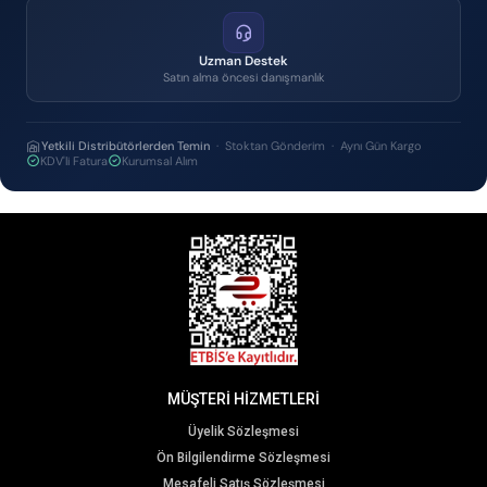
Uzman Destek
Satın alma öncesi danışmanlık
Yetkili Distribütörlerden Temin
· Stoktan Gönderim · Aynı Gün Kargo
KDV'li Fatura
Kurumsal Alım
MÜŞTERİ HİZMETLERİ
Üyelik Sözleşmesi
Ön Bilgilendirme Sözleşmesi
Mesafeli Satış Sözleşmesi