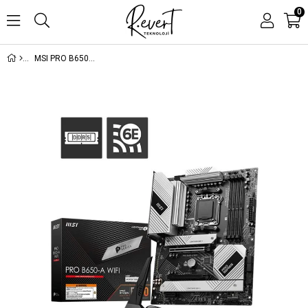
0
MSI PRO B650-A WIFI DDR5 7600MHZ 1XHDMI 3XM.2 USB ATX AM5 (AMD AM5 9000/8000/7000 SERİLERİ İLE UYUMLU)