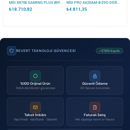
MSI PRO B840M-B DDR5 8000MT/S 1XHDMI 2XM.2 USB-C MATX AM5 (AMD AM5 9000/8000/7000 SERİLERİ İLE UYUMLU)
MSI X870E GAMING PLUS WIFI DDR5 8200MT/S 1XHDMI 3XM.2 USB ATX AM5 (AMD AM5 9000/8000/7000 SERİLERİ İLE UYUMLU)
MSI PRO A620AM-B EVO DDR5 6800MT/S 1XHDMI 1XVGA 1XM.2 USB MATX AM5 (AMD AM5 9000/8000/7000 SERİ İLE UYUMLU)
₺18.710,82
₺4.811,35
REVERT TEKNOLOJI GÜVENCESI
✓ETBİS Kayıtlı
%100 Orijinal Ürün
Güvenli Ödeme
Yetkili distribütör güvencesi
3D Secure koruması
Taksit İmkânı
Faturalı Satış
Yapı Kredi · Vakıfbank · Garanti
Her siparişe resmi e-fatura