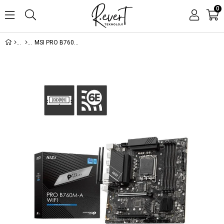
0
MSI PRO B760M-A WIFI DDR5 6800MHZ 2XHDMI 2XDP 2XM.2 USB 3.2 MATX 1700P (12. / 13. VE 14. NESİL İŞLEMCİ UYUMLU)