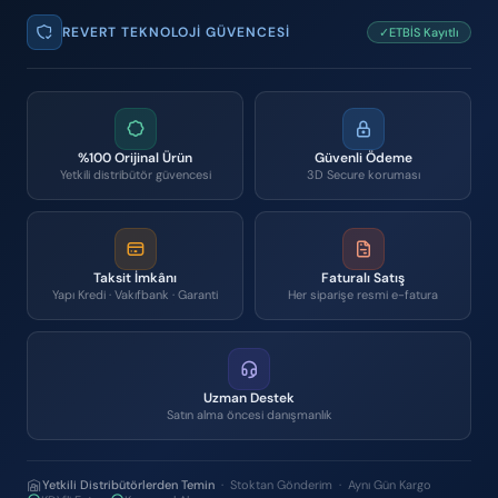
REVERT TEKNOLOJI GÜVENCESI
✓ETBİS Kayıtlı
%100 Orijinal Ürün
Güvenli Ödeme
Yetkili distribütör güvencesi
3D Secure koruması
Taksit İmkânı
Faturalı Satış
Yapı Kredi · Vakıfbank · Garanti
Her siparişe resmi e-fatura
Uzman Destek
Satın alma öncesi danışmanlık
Yetkili Distribütörlerden Temin
· Stoktan Gönderim · Aynı Gün Kargo