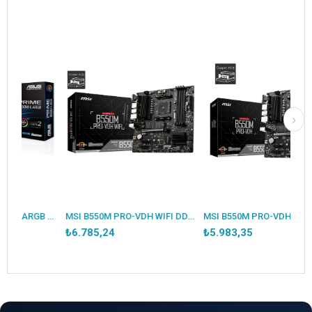
ASUS PRIME B550M-K ARGB DDR4 5100MHZ 1XHDMI 1XDP 2XM.2 USB 3.2 MATX AM4 (AMD AM4 5000/4000G/3000 SERİLERİ İLE UYUMLU)
MSI B550M PRO-VDH WIFI DDR4 4400MHZ 1XVGA 1XHDMI 1XDP 2XM.2 USB 3.2 MATX AM4 (AMD 5000/4000G/3000 SERİLERİ İLE UYUMLU)
MSI B550M PRO-VDH DDR4 4400MHZ 1XVGA 1XHDMI 1XDP 2XM.2 USB 3.2 MATX AM4 (AMD 5000/4000G/
₺6.785,24
₺5.983,35