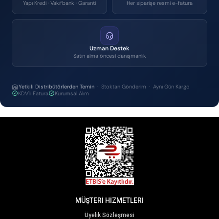
Yapı Kredi · Vakıfbank · Garanti
Her siparişe resmi e-fatura
Uzman Destek
Satın alma öncesi danışmanlık
Yetkili Distribütörlerden Temin
· Stoktan Gönderim · Aynı Gün Kargo
KDV'li Fatura
Kurumsal Alım
MÜŞTERİ HİZMETLERİ
Üyelik Sözleşmesi