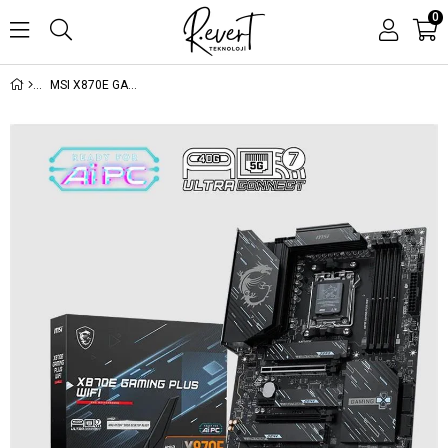
0
MSI X870E GAMING PLUS WIFI DDR5 8200MT/S 1XHDMI 3XM.2 USB ATX AM5 (AMD AM5 9000/8000/7000 SERİLERİ İLE UYUMLU)