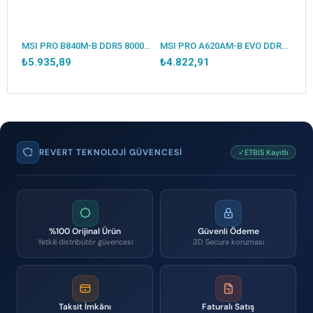
MSI PRO B840M-B DDR5 8000MT/S 1XHDMI 2XM.2 USB-C MATX AM5 (AMD AM5 9000/8000/7000 SERİLERİ İLE UYUMLU)
MSI PRO A620AM-B EVO DDR5 6800MT/S 1XHDMI 1XVGA 1XM.2 USB MATX AM5 (AMD AM5 9000/8000/7000 SERİ İLE UYUMLU)
₺5.935,89
₺4.822,91
REVERT TEKNOLOJI GÜVENCESI
✓ETBİS Kayıtlı
%100 Orijinal Ürün
Güvenli Ödeme
Yetkili distribütör güvencesi
3D Secure koruması
Taksit İmkânı
Faturalı Satış