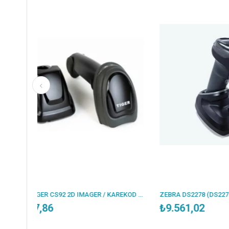
PERKON TIGER CS92 2D IMAGER / KAREKOD KABLOSUZ USB BARKOD OKUYUCU + STAND
ZEBRA DS2278 (DS2278-SR7U2100PRW) 2D KABLOSUZ USB BARKOD OKUYUCU+ CRADLE
₺9.561,02