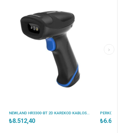
NEWLAND HR3300-BT 2D KAREKOD KABLOSUZ BLUETOOTH BARKOD OKUYUCU + STAND
PERKON PS5700 2D KAREKOD KABLOLU USB MASAÜSTÜ BARKOD OKUYUCU+AYAKLI
₺6.600,19