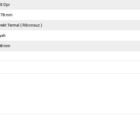
3 Dpi
778 mm
rekt Termal ( Ribonsuz )
yah
08 mm