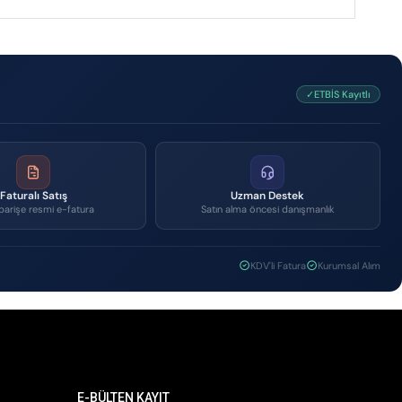
✓ETBİS Kayıtlı
Faturalı Satış
Uzman Destek
parişe resmi e-fatura
Satın alma öncesi danışmanlık
KDV'li Fatura
Kurumsal Alım
E-BÜLTEN KAYIT