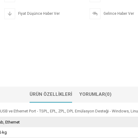
Fiyat Düşünce Haber Ver
Gelince Haber Ver
ÜRÜN ÖZELLIKLERI
YORUMLAR
(0)
 USB ve Ethernet Port - TSPL, EPL, ZPL, DPL Emülasyon Desteği - Windows, Linu
b, Ethernet
6 kg