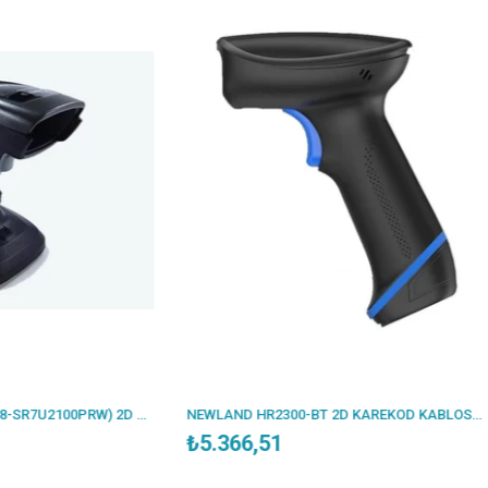
NEWLAND HR2300-BT 2D KAREKOD KABLOSUZ BLUETOOTH BARKOD OKUYUCU + STAND
₺5.366,51
₺8.512,40