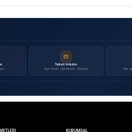
me
Taksit İmkânı
ası
Yapı Kredi · Vakıfbank · Garanti
Her si
METLERİ
KURUMSAL