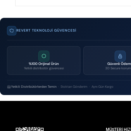
REVERT TEKNOLOJI GÜVENCESI
%100 Orijinal Ürün
Güvenli Öde
Yetkili distribütör güvencesi
3D Secure korum
Yetkili Distribütörlerden Temin
· Stoktan Gönderim · Aynı Gün Kargo
MÜŞTERİ HİZ