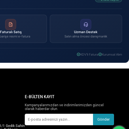
Faturalı Satış
Uzman Destek
parişe resmi e-fatura
Satın alma öncesi danışmanlık
KDV'li Fatura
Kurumsal Alım
E-BÜLTEN KAYIT
Kampanyalarımızdan ve indirimlerimizden güncel
olarak haberdar olun.
Gönder
1/1 Gedik Sahin