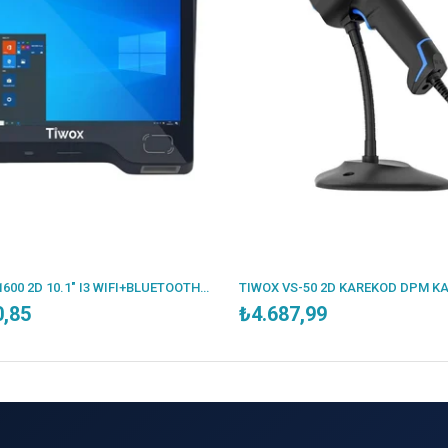
TIWOX FG-1600 2D 10.1" I3 WIFI+BLUETOOTH 8GB DDR3 128GB FİYAT GÖR ÜNİTESİ
0,85
₺4.687,99