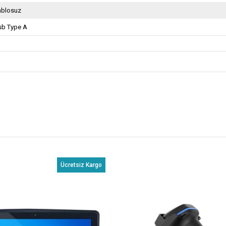
ablosuz
sb Type A
Ücretsiz Kargo