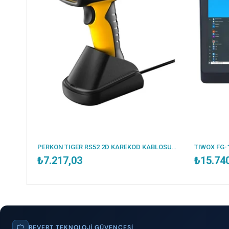
PERKON TIGER RS52 2D KAREKOD KABLOSUZ BLUETOOTH BARKOD OKUYUCU + CRADLE
₺7.217,03
₺15.74
REVERT TEKNOLOJI GÜVENCESI