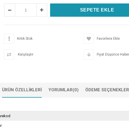
Kritik Stok
Favorilere Ekle
Karşılaştır
Fiyat Düşünce Haber
ÜRÜN ÖZELLIKLERI
YORUMLAR
(0)
ÖDEME SEÇENEKLER
arekod
ar