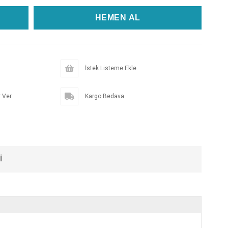
İstek Listeme Ekle
 Ver
Kargo Bedava
I