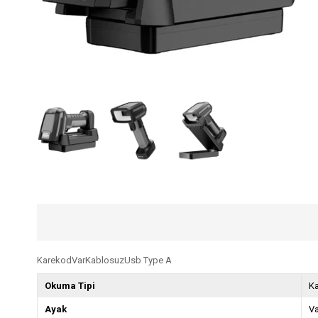
KarekodVarKablosuzUsb Type A
Okuma Tipi
K
Ayak
V