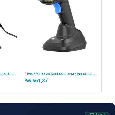
TIWOX VS-50 2D KAREKOD DPM KABLOLU USB BARKOD OKUYUCU + STAND
TIWOX VS-55 2D KAREKOD DPM KABLOSUZ USB BARKOD OKUYUCU BATARYA+ CRADLE
₺6.661,87
✓ETBİS Kayıtlı