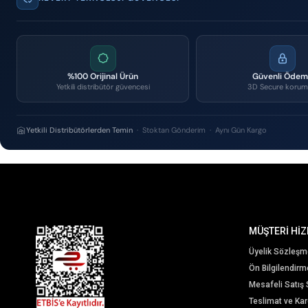
%100 Orijinal Ürün
Güvenli Öde
Yetkili distribütör güvencesi
3D Secure korum
Yetkili Distribütörlerden Temin
· Stoktan Gönderim · Aynı Gün Kargo
MÜŞTERİ HİZ
Üyelik Sözleşm
Ön Bilgilendir
Mesafeli Satış
Teslimat ve Karg