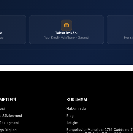
me
Taksit İmkânı
ası
Yapı Kredi · Vakıfbank · Garanti
Her si
METLERİ
KURUMSAL
esi
Hakkımızda
me Sözleşmesi
Blog
 Sözleşmesi
İletişim
Bahçelievler Mahallesi 2761 Cadde no:7
o Bilgileri