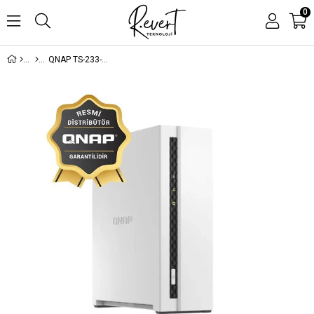
0
QNAP TS-233-2GB RAM 2 HDD YUVALI TOWER NAS (RESMİ DİSTRİBÜTÖR GARANTİLİ)