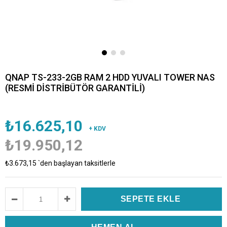
QNAP TS-233-2GB RAM 2 HDD YUVALI TOWER NAS
(RESMİ DİSTRİBÜTÖR GARANTİLİ)
₺16.625,10
+ KDV
₺19.950,12
₺3.673,15
`den başlayan taksitlerle