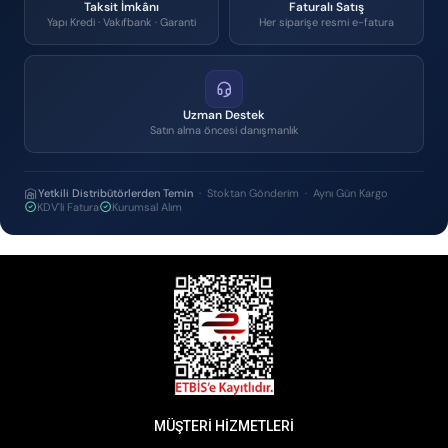
Taksit İmkânı
Faturalı Satış
Yapı Kredi · Vakıfbank · Garanti
Her siparişe resmi e-fatura
Uzman Destek
Satın alma öncesi danışmanlık
Yetkili Distribütörlerden Temin
· Stoktan Gönderim · Aynı Gün Kargo
KDV'li Fatura
Kurumsal Alım
MÜŞTERİ HİZMETLERİ