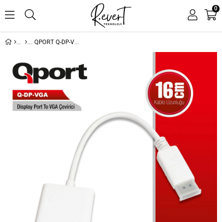
0
QPORT Q-DP-VGA DV DISPLAY PORT TO VGA DÖNÜŞTÜRÜCÜ