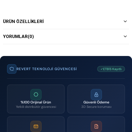
ÜRÜN ÖZELLIKLERI
YORUMLAR
(0)
REVERT TEKNOLOJI GÜVENCESI
✓ETBİS Kayıtlı
%100 Orijinal Ürün
Güvenli Ödeme
Yetkili distribütör güvencesi
3D Secure koruması