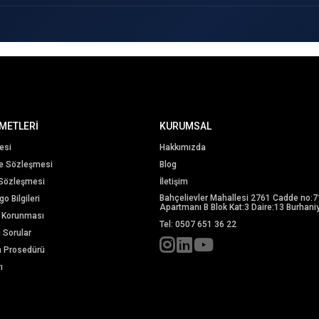
METLERİ
KURUMSAL
esi
Hakkımızda
me Sözleşmesi
Blog
 Sözleşmesi
İletişim
Bahçelievler Mahallesi 2761 Cadde no:7
o Bilgileri
Apartmanı B Blok Kat:3 Daire:13 Burhaniy
in Korunması
Tel: 0507 651 36 22
n Sorular
m Prosedürü
ı