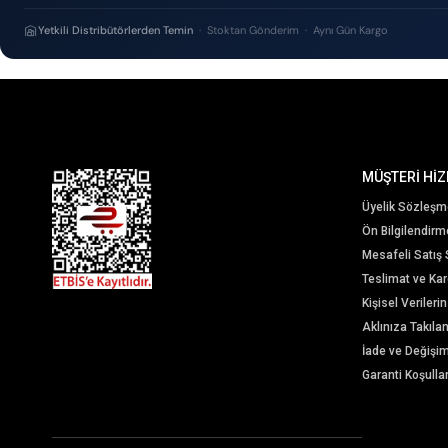
Yetkili Distribütörlerden Temin
· Stoktan Gönderim · Aynı Gün Kargo
MÜŞTERİ HİZ
Üyelik Sözleşm
Ön Bilgilendir
Mesafeli Satış
Teslimat ve Karg
Kişisel Veriler
Aklınıza Takıla
İade ve Değişi
Garanti Koşullar