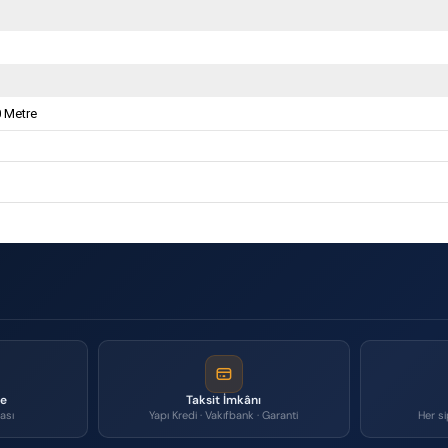
 Metre
me
Taksit İmkânı
ası
Yapı Kredi · Vakıfbank · Garanti
Her si