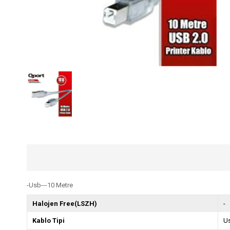
-Usb---10 Metre
Halojen Free(LSZH)
-
Kablo Tipi
U