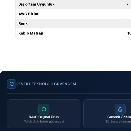
Dış ortam Uygunluk
-
AWG Birimi
-
Renk
-
Kablo Metrajı
10
REVERT TEKNOLOJI GÜVENCESI
%100 Orijinal Ürün
Güvenli Öde
Yetkili distribütör güvencesi
3D Secure korum