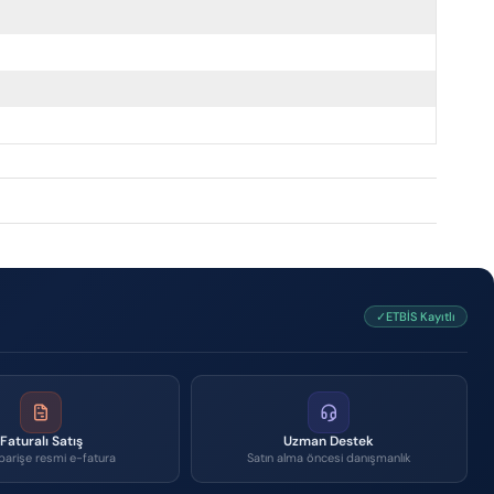
✓ETBİS Kayıtlı
Faturalı Satış
Uzman Destek
parişe resmi e-fatura
Satın alma öncesi danışmanlık