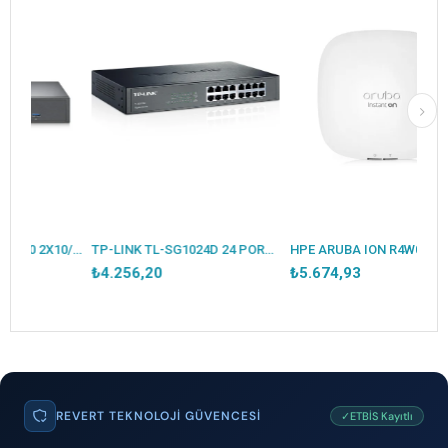
TP-LINK OMADA OC300 2X10/100/1000MBPS ETHERNET PORT 1XUSB3.0 HARDWARE CONTROLLER
TP-LINK TL-SG1024D 24 PORT GIGABIT METAL KASA RACKMOUNT SWITCH
HPE ARUBA ION R4W02A AP22 İÇ ORTAM ACCESS POINT(ADAPTÖRSÜZ)
₺4.256,20
₺5.674,93
REVERT TEKNOLOJI GÜVENCESI
✓ETBİS Kayıtlı