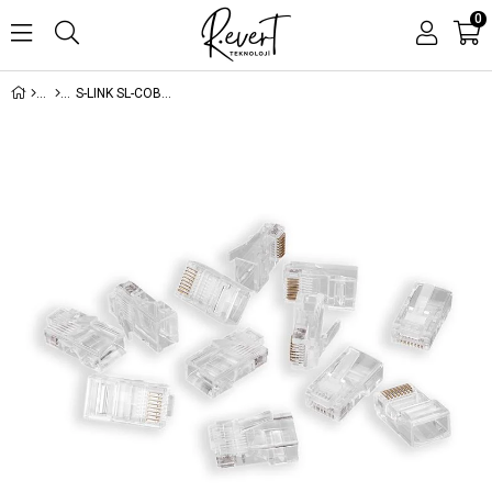
0
S-LINK SL-COB25P CAT6 100 LÜ PAKET YENİ NESİL JACK UTP KONNEKTÖR