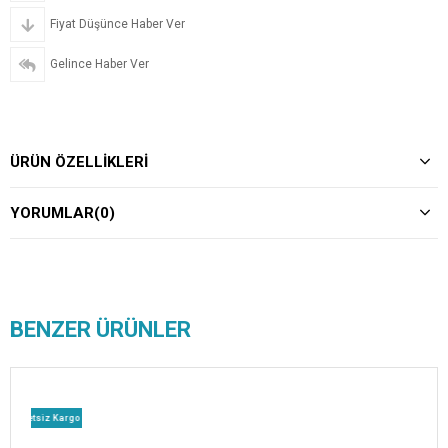
Fiyat Düşünce Haber Ver
Gelince Haber Ver
ÜRÜN ÖZELLIKLERI
YORUMLAR
(0)
BENZER ÜRÜNLER
etsiz Kargo