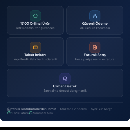
%100 Orijinal Ürün
Güvenli Ödeme
Yetkili distribütör güvencesi
3D Secure koruması
Taksit İmkânı
Faturalı Satış
Yapı Kredi · Vakıfbank · Garanti
Her siparişe resmi e-fatura
Uzman Destek
Satın alma öncesi danışmanlık
Yetkili Distribütörlerden Temin
· Stoktan Gönderim · Aynı Gün Kargo
KDV'li Fatura
Kurumsal Alım