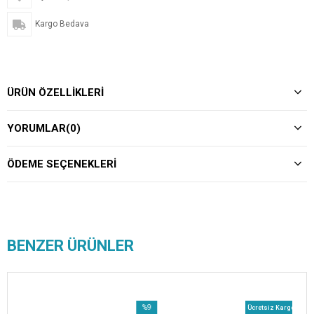
Kargo Bedava
ÜRÜN ÖZELLIKLERI
YORUMLAR
(0)
ÖDEME SEÇENEKLERI
BENZER ÜRÜNLER
%8
%9
Ücretsiz Kargo