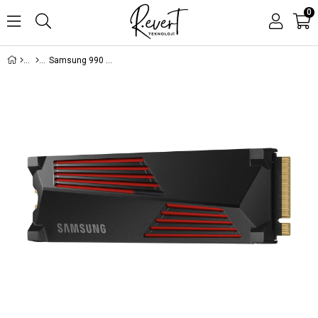
0
Samsung 990 Pro 4TB NVMe M.2 SSD 7450/6900 MB/s PCIe 4.0 MZ-V9P4T0CW TR Garantili