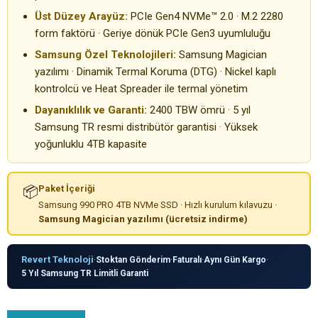
Üst Düzey Arayüz:
PCIe Gen4 NVMe™ 2.0 · M.2 2280
form faktörü · Geriye dönük PCIe Gen3 uyumluluğu
Samsung Özel Teknolojileri:
Samsung Magician
yazılımı · Dinamik Termal Koruma (DTG) · Nickel kaplı
kontrolcü ve Heat Spreader ile termal yönetim
Dayanıklılık ve Garanti:
2400 TBW ömrü · 5 yıl
Samsung TR resmi distribütör garantisi · Yüksek
yoğunluklu 4TB kapasite
📦
Paket İçeriği
Samsung 990 PRO 4TB NVMe SSD · Hızlı kurulum kılavuzu ·
Samsung Magician yazılımı (ücretsiz indirme)
Revert Teknoloji
·
Stoktan Gönderim
·
Faturalı
·
Aynı Gün Kargo
·
5 Yıl Samsung TR Limitli Garanti