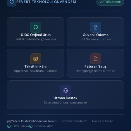
REVERT TEKNOLOJI GÜVENCESI
✓ETBİS Kayıtlı
%100 Orijinal Ürün
Güvenli Ödeme
Yetkili distribütör güvencesi
3D Secure koruması
Taksit İmkânı
Faturalı Satış
Yapı Kredi · Vakıfbank · Garanti
Her siparişe resmi e-fatura
Uzman Destek
Satın alma öncesi danışmanlık
Yetkili Distribütörlerden Temin
· Stoktan Gönderim · Aynı Gün Kargo
KDV'li Fatura
Kurumsal Alım