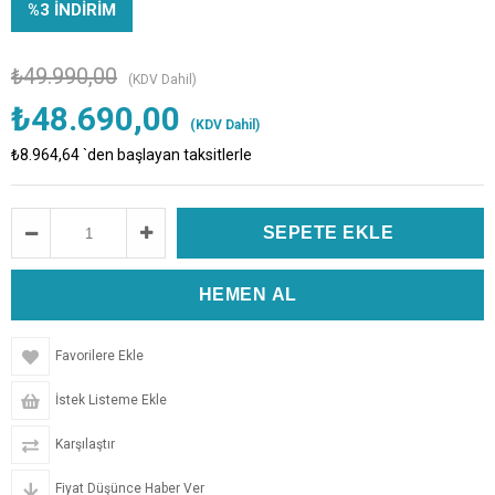
%
3
İNDIRIM
₺49.990,00
(KDV Dahil)
₺48.690,00
(KDV Dahil)
₺8.964,64
`den başlayan taksitlerle
Favorilere Ekle
İstek Listeme Ekle
Karşılaştır
Fiyat Düşünce Haber Ver